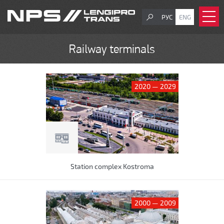
РУС
ENG
Railway terminals
2020 — 2029
Station complex Kostroma
2000 — 2009