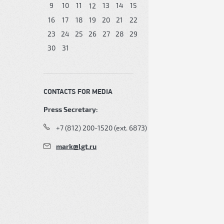
9
10
11
13
14
15
12
16
17
18
19
20
21
22
23
24
25
26
27
28
29
30
31
CONTACTS FOR MEDIA
Press Secretary:
+7 (812) 200-1520 (ext. 6873)
mark@lgt.ru