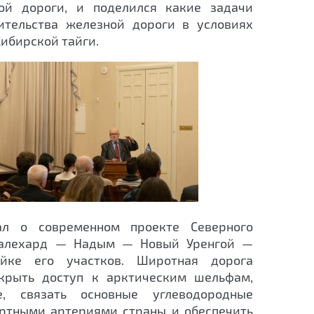
ой дороги, и поделился какие задачи
ительства железной дороги в условиях
ибирской тайги.
ал о современном проекте Северного
Салехард — Надым — Новый Уренгой —
йке его участков. Широтная дорога
крыть доступ к арктическим шельфам,
, связать основные углеводородные
ортными артериями страны и обеспечить