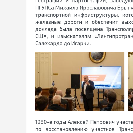
географии и картографии, заведу
ПГУПСа Михаила Ярославовича Брыня,
транспортной инфраструктуры, ко
железные дороги и обеспечит вых
доклада была посвящена Трансполя
СШХ, и изыскателям «Ленгипротра
Салехарда до Игарки.
1980-е годы Алексей Петрович участ
по восстановлению участков Тран