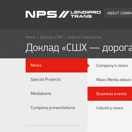
ABOUT COMP
Home
/
Доклад «СШХ — дорога в мерзлоте»
Доклад «СШХ — дорога
News
Сompany's news
Special Projects
Mass Media about 
Mediabank
Business events
Company presentations
Industry news