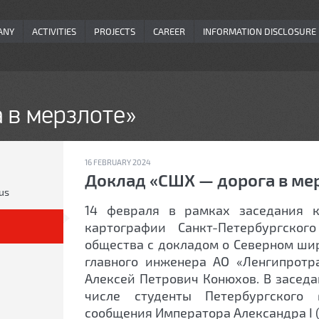
ANY
ACTIVITIES
PROJECTS
CAREER
INFORMATION DISCLOSURE
 в мерзлоте»
16 FEBRUARY 2024
Доклад «СШХ — дорога в ме
us
14 февраля в рамках заседания 
картографии Санкт-Петербургског
общества с докладом о Северном ши
главного инженера АО «Ленгипротра
Алексей Петрович Конюхов. В заседа
числе студенты Петербургского 
сообщения Императора Александра I (