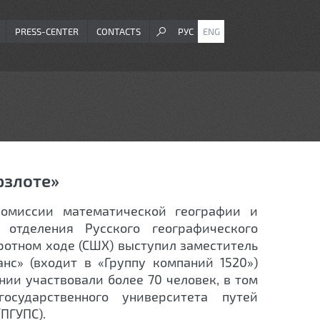
PRESS-CENTER
CONTACTS
РУС
ENG
рзлоте»
комиссии математической географии и
о отделения Русского географического
ротном ходе (СШХ) выступил заместитель
нс» (входит в «Группу компаний 1520»)
нии участвовали более 70 человек, в том
государственного университета путей
ПГУПС).