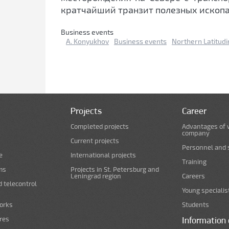
кратчайший транзит полезных ископ
Business events
A. Konyukhov
Business events
Northern Latitudi
Projects
Career
Completed projects
Advantages of 
company
Current projects
Personnel and s
e
International projects
Training
ms
Projects in St. Petersburg and
Leningrad region
Careers
d telecontrol
Young specialis
orks
Students
ures
Information 