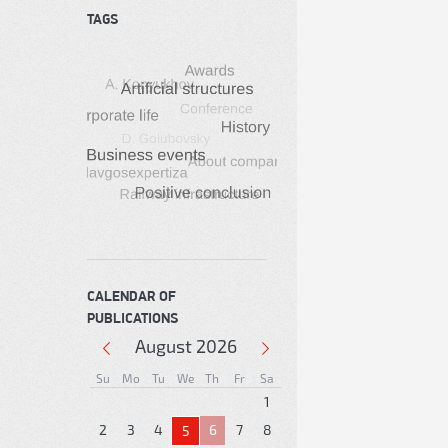
TAGS
CALENDAR OF
PUBLICATIONS
August
2026
Su
Mo
Tu
We
Th
Fr
Sa
1
2
3
4
6
7
8
5