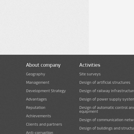
About company
Activities
Geography
Site surveys
Management
Design of artificial structures
Development Strategy
Design of railway infrastructur
Advantages
Design of power supply syste
Reputation
Design of automatic control an
equipment
Achievements
Design of communication netw
Clients and partners
Design of buildings and struct
Anti-corruption