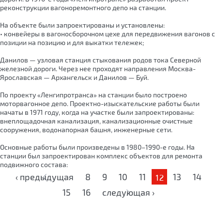
реконструкции вагоноремонтного депо на станции.
На объекте были запроектированы и установлены:
• конвейеры в вагоносборочном цехе для передвижения вагонов с
позиции на позицию и для выкатки тележек;
Данилов — узловая станция стыкования родов тока Северной
железной дороги. Через нее проходят направления Москва-
Ярославская — Архангельск и Данилов — Буй.
По проекту «Ленгипротранса» на станции было построено
моторвагонное депо. Проектно-изыскательские работы были
начаты в 1971 году, когда на участке были запроектированы:
внеплощадочная канализация, канализационные очистные
сооружения, водонапорная башня, инженерные сети.
Основные работы были произведены в 1980–1990-е годы. На
станции был запроектирован комплекс объектов для ремонта
подвижного состава:
Страницы
‹ предыдущая
8
9
10
11
13
14
12
15
16
следующая ›