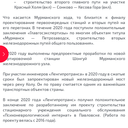
• строительство второго главного пути на участке
Красный Холм (вкл) — Сонково — Кесова Гора (вкл).
Что касается Мурманского хода, то близится к финалу
проектирование первоочередных станций и вторых путей на
его перегонах. В течение 2020 года поступили положительные
заключения «Главгосэкспертизы» по многим объектам титула
«Мурманск — Петрозаводск, строительство вторых
железнодорожных путей общего пользования».
В 2020 году выполнены предпроектные проработки по новой
сортировочной станции Шонгуй Мурманского
железнодорожного узла.
При участии инженеров «Ленгипротранса» в 2020 году в сжатые
сроки был запроектирован новый железнодорожный мост
через реку Колу. Он по праву считается одним из важнейших
транспортных объектов страны.
В конце 2020 года «Ленгипротранс» получил положительное
заключение по разработанному им проекту строительства
стационарного учреждения социального обслуживания
«Психоневрологический интернат» в Павловске. (Работа по
проекту велась с 2016 года).