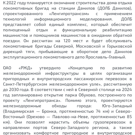
К 2022 году планируется окончание строительства дома отдыха
локомотивных бригад на станции Данилов (ДОЛБ Данилов),
спроектированного «Ленгипротрансом» с применением
технологий информационного моделирования. ДОЛБ
представляет собой единый комплекс, который обеспечит
полноценный отдых и функциональную реабилитацию
машинистов и помощников машинистов в ожидании обратной
поездки. Он рассчитан на 120 мест и будет обслуживать
локомотивные бригады Северной, Московской и Горьковской
дирекций тяги, прибывающие в оборотное депо Данилов
эксплуатационного локомотивного депо Ярославль-Главный.
ОАО «РЖД» утвердило «Концепцию по развитию
железнодорожной инфраструктуры в целях организации
пригородных и внутригородских пассажирских перевозок в
Санкт-Петербургском железнодорожном узле», рассчитанную
до 2030 года. В соответствии с ней в Северной столице на 2024
год запланировано открытие парка Обухово, построенного по
проекту «Ленгипротранса». Помимо этого, проектируются
железнодорожные обходы города: Юго-Западный
(Владимирская — Бронка, протяженностью 74 км) и Северо-
Восточный (Орехово — Павлово-на-Неве, протяженностью 85
км). Они позволят нарастить объемы грузоперевозок в
направлении портов Северо-Западного региона, а также
организовать комфортное пригородное и внутригородское