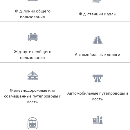
Ж.д. линии общего
Ж.д. линии общего
Ж.д. станции и узлы
Ж.д. станции и узлы
пользования
пользования
Ж.д. пути необщего
Ж.д. пути необщего
Автомобильные дороги
Автомобильные дороги
пользования
пользования
Железнодорожные или
Железнодорожные или
Автомобильные путепроводы и
Автомобильные путепроводы и
совмещенные путепроводы и
совмещенные путепроводы и
мосты
мосты
мосты
мосты