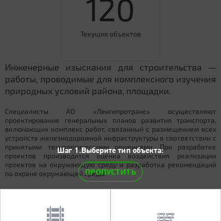
120
Текущих объектов
Инженерные изыскания для строительства —
работы, проводимые для комплексного изучения
природных условий района, площадки.
Специалисты АО «Ленгипротранс» осуществляют
проектирование генеральных планов развития транспорта,
включающих комплекс работ, связанный с размещением всех
устройств железнодорожной инфраструктуры в соответствии с
принятыми технологическими решениями. При разработке
Шаг 1.Выберите тип объекта:
проектов производится оценка воздействия реализации
проектов на окружающую среду и разработка рекомендаций
ПРОПУСТИТЬ
по охране окружающей среды.