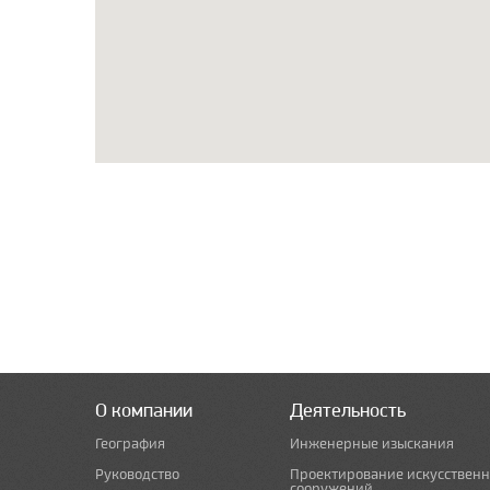
О компании
Деятельность
География
Инженерные изыскания
Руководство
Проектирование искусствен
сооружений