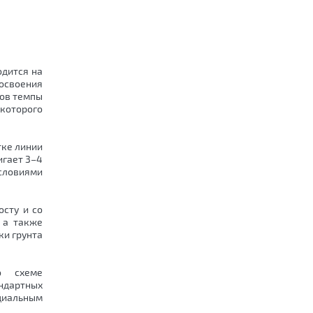
одится на
освоения
дов темпы
 которого
тке линии
игает 3–4
словиями
сту и со
 а также
ки грунта
о схеме
андартных
циальным