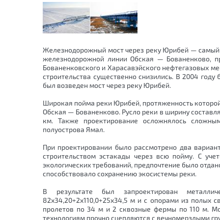
Железнодорожный мост через реку Юрибей — самый 
железнодорожной линии Обская — Бованенково, пр
Бованенковского и Харасавэйского нефтегазовых ме
строительства существенно снизились. В 2004 году
был возведен мост через реку Юрибей.
Широкая пойма реки Юрибей, протяженность которой
Обская — Бованенково. Русло реки в ширину составля
км. Также проектирование осложнялось сложным
полуострова Ямал.
При проектировании было рассмотрено два вариант
строительством эстакады через всю пойму. С уче
экологических требований, предпочтение было отдано
способствовало сохранению экосистемы реки.
В результате был запроектирован металли
82x34,20+2x110,0+25x34,5 м и с опорами из полых 
пролетов по 34 м и 2 сквозные фермы по 110 м. М
технологиям прочно сцепляются с вечномерзлыми гр