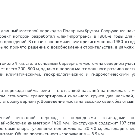
длинный мостовой переход за Полярным Кругом. Сооружение нах
оект которой разработал «Ленгипротранс» в 1980-е годы для 
сторождений. В связи с экономическим кризисом конца 1980-х го
 было принято решение о возобновлении строительства, в рамках
 около 4 км, стала основным барьерным местом на северном учас
ет всего 200–300 м, однако в период максимального разлива дост
и климатическими, геокриологических и гидрологическими у
а перехода поймы реки — с отсыпкой насыпей на подходах к мо
том стоимости транспортировки скального грунта для насыпей,
 второму варианту. Возведение моста на высоких сваях без отсып
ческий мостовой переход с подходными эстакадами п
свай-оболочек диаметром 1420 мм. Конструкция содержит 107 ст
остовые опоры, уходящие под землю на 20-40 м, благодаря спе
унтами. Общая протяженность сооружения — 3,9 км.