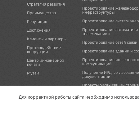
Стратегия развития
Проектирование железнодо
инфраструктуры
Преимущества
Проектирование систем эне
Репутация
Проектирование автоматики
Достижения
телемеханики
Клиенты и партнеры
Проектирование сетей связи
Противодействие
Проектирование зданий и с
коррупции
Проектирование инженерны
Центр инженерной
коммуникаций
печати
Получение ИРД, согласовани
Музей
документации
Проекты организации строит
проекты по организации рабо
(демонтажу)
Для корректной работы сайта необходимо использовани
Мероприятия по охране окр
undefined
Схема планировочной орган
земельного участка и проект
отвода