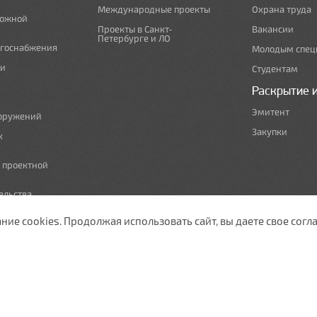
Международные проекты
Охрана труда
рожной
Проекты в Санкт-
Вакансии
Петербурге и ЛО
ргоснабжения
Молодым спец
 и
Студентам
Раскрытие 
Эмитент
ооружений
Закупки
х
е проектной
ельства,
т по сносу
е cookies. Продолжая использовать сайт, вы даете свое согла
ужающей среды
изации
ы полосы