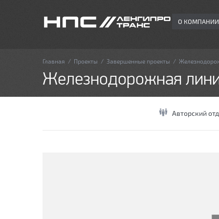
О КОМПАНИИ
Главная
/
Проекты
/
Завершенные проекты
/
Железнодорож
Железнодорожная лини
Авторский отд