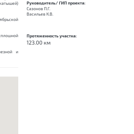
Руководитель/ ГИП проекта:
окатышей)
Сазонов П.Г.
Васильев К.В.
ябрьской
сплошной
Протяженность участка:
123.00 км
лезной и