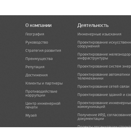
О компании
Деятельность
География
Инженерные изыскания
Руководство
Проектирование искусствен
сооружений
Стратегия развития
Проектирование железнодо
инфраструктуры
Преимущества
Проектирование систем эне
Репутация
Проектирование автоматики
Достижения
телемеханики
Клиенты и партнеры
Проектирование сетей связи
Противодействие
Проектирование зданий и с
коррупции
Проектирование инженерны
Центр инженерной
коммуникаций
печати
Получение ИРД, согласовани
Музей
документации
Проекты организации строит
проекты по организации рабо