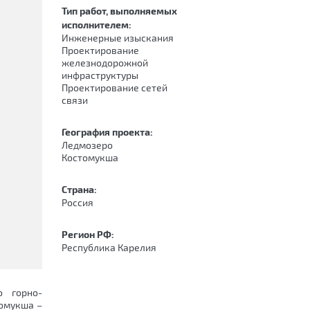
Тип работ, выполняемых
исполнителем:
Инженерные изыскания
Проектирование
железнодорожной
инфраструктуры
Проектирование сетей
связи
География проекта:
Ледмозеро
Костомукша
Страна:
Россия
Регион РФ:
Республика Карелия
о горно-
томукша –