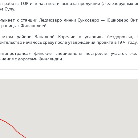
ия работы ГОК и, в частности, вывоза продукции (железорудных 
не Оулу.
мыкает к станции Ледмозеро линии Суккозеро — Юшкозеро Окт
 границы с Финляндией.
бжитом районе Западной Карелии в условиях бездорожья, 
оительство началось сразу после утверждения проекта в 1974 году.
нгипротранса» финские специалисты построили участок же
инения с дорогами Финляндии.