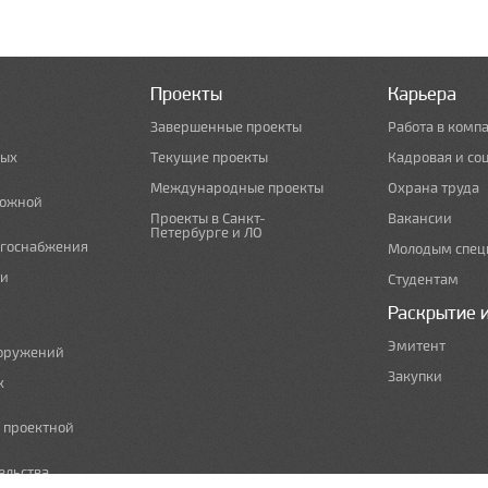
Проекты
Карьера
Завершенные проекты
Работа в комп
ных
Текущие проекты
Кадровая и со
Международные проекты
Охрана труда
рожной
Проекты в Санкт-
Вакансии
Петербурге и ЛО
ргоснабжения
Молодым спец
 и
Студентам
Раскрытие 
Эмитент
ооружений
Закупки
х
е проектной
ельства,
т по сносу