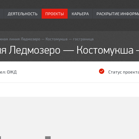
ДЕЯТЕЛЬНОСТЬ
ПРОЕКТЫ
КАРЬЕРА
РАСКРЫТИЕ ИНФОРМ
ная линия Ледмозеро — Костомукша — госграница
я Ледмозеро — Костомукша 
ел:
ОЖД
Статус проект