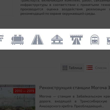
транспорта, включающих комплекс работ, связанн
инфраструктуры в соответствии с принятыми техн
производится оценка воздействия реализации
рекомендаций по охране окружающей среды.
Таблица
Список
Реконструкция станции Могоча 
2010 — 2019
Могоча — станция в Забайкальском кра
дороге, входящей в Транссибирскую 
Амазарского хребта. Преобладающий...