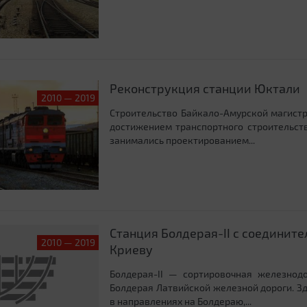
Реконструкция станции Юктали
2010 — 2019
Строительство Байкало-Амурской магистр
достижением транспортного строительств
занимались проектированием...
Станция Болдерая-II с соединит
2010 — 2019
Криеву
Болдерая-II — сортировочная железнод
Болдерая Латвийской железной дороги. З
в направлениях на Болдераю,...