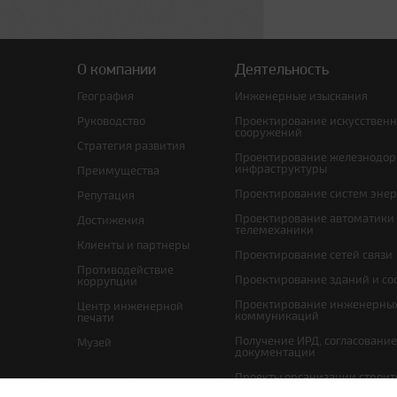
О компании
Деятельность
География
Инженерные изыскания
Руководство
Проектирование искусствен
сооружений
Стратегия развития
Проектирование железнодо
инфраструктуры
Преимущества
Проектирование систем эне
Репутация
Проектирование автоматики
Достижения
телемеханики
Клиенты и партнеры
Проектирование сетей связи
Противодействие
Проектирование зданий и с
коррупции
Проектирование инженерны
Центр инженерной
коммуникаций
печати
Получение ИРД, согласовани
Музей
документации
Проекты организации строит
проекты по организации рабо