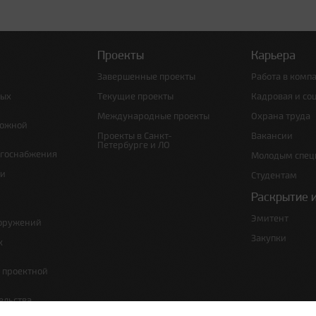
Проекты
Карьера
Завершенные проекты
Работа в комп
ных
Текущие проекты
Кадровая и со
Международные проекты
Охрана труда
рожной
Проекты в Санкт-
Вакансии
Петербурге и ЛО
ргоснабжения
Молодым спец
 и
Студентам
Раскрытие 
Эмитент
ооружений
Закупки
х
е проектной
ельства,
т по сносу