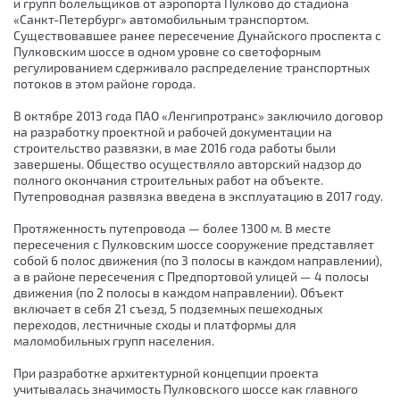
и групп болельщиков от аэропорта Пулково до стадиона
«Санкт-Петербург» автомобильным транспортом.
Существовавшее ранее пересечение Дунайского проспекта с
Пулковским шоссе в одном уровне со светофорным
регулированием сдерживало распределение транспортных
потоков в этом районе города.
В октябре 2013 года ПАО «Ленгипротранс» заключило договор
на разработку проектной и рабочей документации на
строительство развязки, в мае 2016 года работы были
завершены. Общество осуществляло авторский надзор до
полного окончания строительных работ на объекте.
Путепроводная развязка введена в эксплуатацию в 2017 году.
Протяженность путепровода — более 1300 м. В месте
пересечения с Пулковским шоссе сооружение представляет
собой 6 полос движения (по 3 полосы в каждом направлении),
а в районе пересечения с Предпортовой улицей — 4 полосы
движения (по 2 полосы в каждом направлении). Объект
включает в себя 21 съезд, 5 подземных пешеходных
переходов, лестничные сходы и платформы для
маломобильных групп населения.
При разработке архитектурной концепции проекта
учитывалась значимость Пулковского шоссе как главного