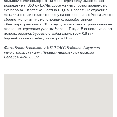
Большой железнодорожный мост через реку Имангракан
возведен на 1359 км БАМа. Сооружение спроектировано по
схеме 5х34,2 протяженностью 181,6 м. Пролетные строения
металлические с ездой поверху на поперечниках. Устои имеют
сборно-монолитную конструкцию, разработанную
«Ленгипротрансом» в 1980 году для массового применения на
мостовых переходах участка Чара — Тында. В основание опор
использовались буровые столбы диаметром 0,8 м и
буронабивные столбы диаметром 1,0 м.
Фото: Борис Кавашкин / ИТАР-ТАСС, Байкало-Амурская
магистраль, станция «Первая» недалеко от поселка
Северомуйск, 1999 г.