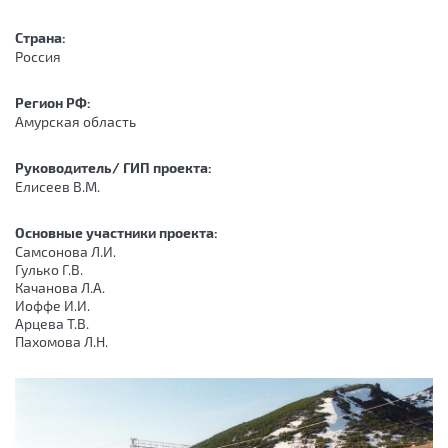
Страна:
Россия
Регион РФ:
Амурская область
Руководитель/ ГИП проекта:
Елисеев В.М.
Основные участники проекта:
Самсонова Л.И.
Гулько Г.В.
Качанова Л.А.
Иоффе И.И.
Арцева Т.В.
Пахомова Л.Н.