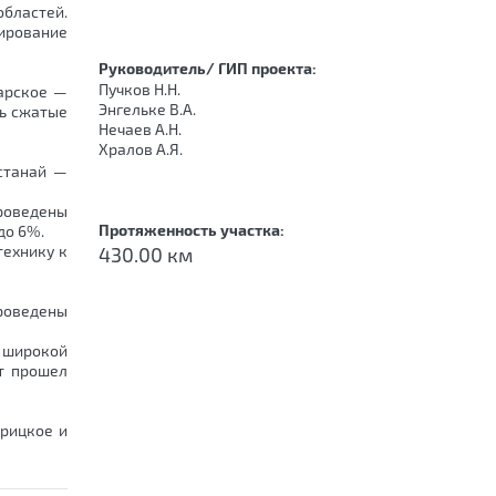
областей.
ирование
Руководитель/ ГИП проекта:
Пучков Н.Н.
дарское —
Энгельке В.А.
сь сжатые
Нечаев А.Н.
Хралов А.Я.
станай —
проведены
Протяженность участка:
до 6%.
технику к
430.00 км
проведены
и широкой
т прошел
Урицкое и