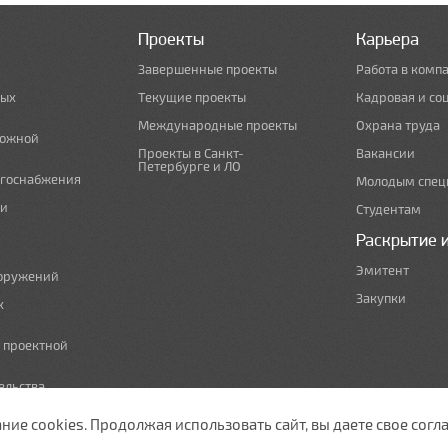
Проекты
Карьера
Завершенные проекты
Работа в комп
ных
Текущие проекты
Кадровая и со
Международные проекты
Охрана труда
рожной
Проекты в Санкт-
Вакансии
Петербурге и ЛО
ргоснабжения
Молодым спец
 и
Студентам
Раскрытие 
Эмитент
ооружений
Закупки
х
е проектной
ельства,
т по сносу
е cookies. Продолжая использовать сайт, вы даете свое согла
ужающей среды