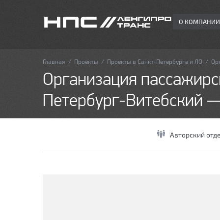
О КОМПАНИИ
Главная
/
Проекты
/
Проекты в Санкт-Петербурге и ЛО
/
Ор
Организация пассажирс
Петербург-Витебский —
Авторский отд