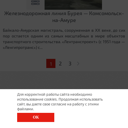
Железнодорожная линия Бурея — Комсомольск-
на-Амуре
Байкало-Амурская магистраль, сооруженная в XX веке, до сих
пор остается одним из самых масштабных в мире объектов
транспортного строительства. «Лентранспроект» (с 1951 года —
«Ленгипротранс») с...
Страницы
2
3
1
Для корректной работы сайта необходимо
использование cookies. Продолжая использовать
сайт, вы даете свое согласие на работу с этими
файлами.
ОК