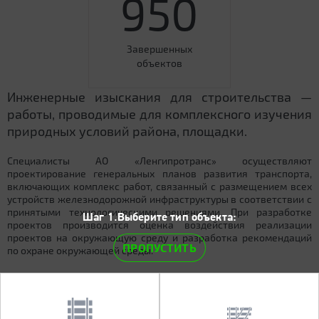
950
Завершенных
объектов
Инженерные изыскания для строительства —
работы, проводимые для комплексного изучения
природных условий района, площадки.
Специалисты АО «Ленгипротранс» осуществляют
проектирование генеральных планов развития транспорта,
включающих комплекс работ, связанный с размещением всех
устройств железнодорожной инфраструктуры в соответствии с
принятыми технологическими решениями. При разработке
Шаг 1.Выберите тип объекта:
проектов производится оценка воздействия реализации
проектов на окружающую среду и разработка рекомендаций
ПРОПУСТИТЬ
по охране окружающей среды.