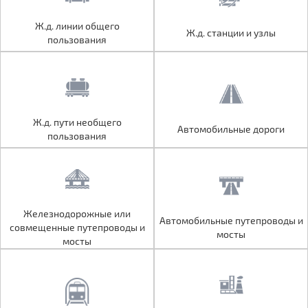
Ж.д. линии общего
Ж.д. линии общего
Ж.д. станции и узлы
Ж.д. станции и узлы
пользования
пользования
Ж.д. пути необщего
Ж.д. пути необщего
Автомобильные дороги
Автомобильные дороги
пользования
пользования
Железнодорожные или
Железнодорожные или
Автомобильные путепроводы и
Автомобильные путепроводы и
совмещенные путепроводы и
совмещенные путепроводы и
мосты
мосты
мосты
мосты