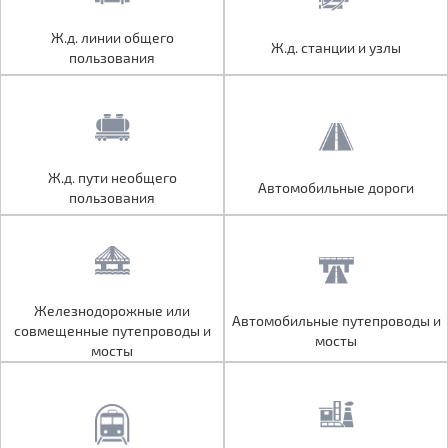
Ж.д. линии общего
Ж.д. линии общего
Ж.д. станции и узлы
Ж.д. станции и узлы
пользования
пользования
Ж.д. пути необщего
Ж.д. пути необщего
Автомобильные дороги
Автомобильные дороги
пользования
пользования
Железнодорожные или
Железнодорожные или
Автомобильные путепроводы и
Автомобильные путепроводы и
совмещенные путепроводы и
совмещенные путепроводы и
мосты
мосты
мосты
мосты