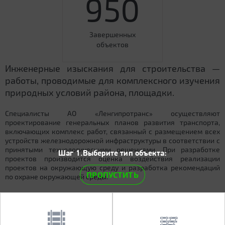
950
Завершенных
объектов
Инженерные изыскания для строительства —
работы, проводимые для комплексного изучения
природных условий района, площадки.
Специалисты АО «Ленгипротранс» осуществляют
проектирование генеральных планов развития транспорта,
включающих комплекс работ, связанный с размещением всех
устройств железнодорожной инфраструктуры в соответствии с
принятыми технологическими решениями. При разработке
Шаг 1.Выберите тип объекта:
проектов производится оценка воздействия реализации
проектов на окружающую среду и разработка рекомендаций
ПРОПУСТИТЬ
по охране окружающей среды.