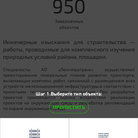
950
Завершенных
объектов
Инженерные изыскания для строительства —
работы, проводимые для комплексного изучения
природных условий района, площадки.
Специалисты АО «Ленгипротранс» осуществляют
проектирование генеральных планов развития транспорта,
включающих комплекс работ, связанный с размещением всех
устройств железнодорожной инфраструктуры в соответствии с
принятыми технологическими решениями. При разработке
Шаг 1.Выберите тип объекта:
проектов производится оценка воздействия реализации
проектов на окружающую среду и разработка рекомендаций
ПРОПУСТИТЬ
по охране окружающей среды.