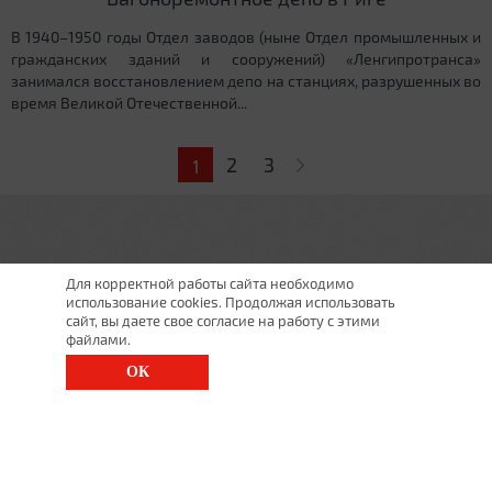
В 1940–1950 годы Отдел заводов (ныне Отдел промышленных и
гражданских зданий и сооружений) «Ленгипротранса»
занимался восстановлением депо на станциях, разрушенных во
время Великой Отечественной...
Страницы
2
3
1
Для корректной работы сайта необходимо
использование cookies. Продолжая использовать
сайт, вы даете свое согласие на работу с этими
файлами.
ОК
г. Санкт-Петербург, Московский просп., д. 143