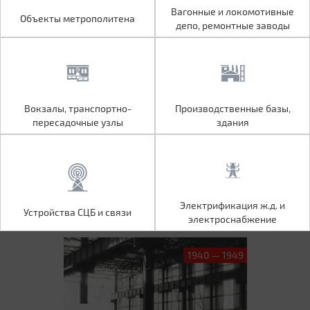
Объекты метрополитена
Вагонные и локомотивные
Вагонные и локомотивные
Объекты метрополитена
депо, ремонтные заводы
депо, ремонтные заводы
Вокзалы, транспортно-
Производственные базы,
Вокзалы, транспортно-
Производственные базы,
пересадочные узлы
здания
пересадочные узлы
здания
Устройства СЦБ и связи
Электрификация ж.д. и
Электрификация ж.д. и
Устройства СЦБ и связи
электроснабжение
электроснабжение
1940 — 1949