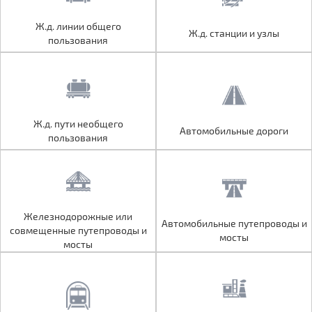
Ж.д. линии общего
Ж.д. линии общего
Ж.д. станции и узлы
Ж.д. станции и узлы
пользования
пользования
Ж.д. пути необщего
Ж.д. пути необщего
Автомобильные дороги
Автомобильные дороги
пользования
пользования
Железнодорожные или
Железнодорожные или
Автомобильные путепроводы и
Автомобильные путепроводы и
совмещенные путепроводы и
совмещенные путепроводы и
мосты
мосты
мосты
мосты