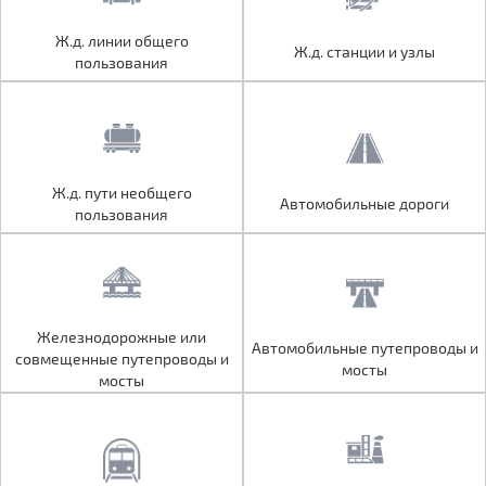
Ж.д. линии общего
Ж.д. линии общего
Ж.д. станции и узлы
Ж.д. станции и узлы
пользования
пользования
Ж.д. пути необщего
Ж.д. пути необщего
Автомобильные дороги
Автомобильные дороги
пользования
пользования
Железнодорожные или
Железнодорожные или
Автомобильные путепроводы и
Автомобильные путепроводы и
совмещенные путепроводы и
совмещенные путепроводы и
мосты
мосты
мосты
мосты