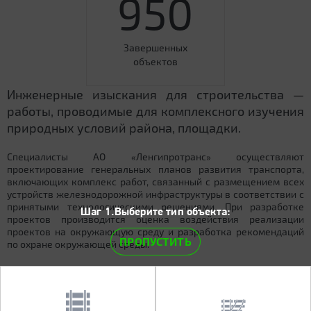
950
Завершенных
объектов
Инженерные изыскания для строительства —
работы, проводимые для комплексного изучения
природных условий района, площадки.
Специалисты АО «Ленгипротранс» осуществляют
проектирование генеральных планов развития транспорта,
включающих комплекс работ, связанный с размещением всех
устройств железнодорожной инфраструктуры в соответствии с
принятыми технологическими решениями. При разработке
Шаг 1.Выберите тип объекта:
проектов производится оценка воздействия реализации
проектов на окружающую среду и разработка рекомендаций
ПРОПУСТИТЬ
по охране окружающей среды.