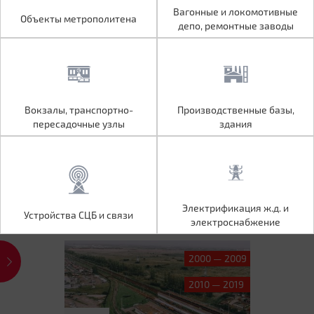
Объекты метрополитена
Вагонные и локомотивные
Вагонные и локомотивные
Объекты метрополитена
депо, ремонтные заводы
депо, ремонтные заводы
Вокзалы, транспортно-
Производственные базы,
Вокзалы, транспортно-
Производственные базы,
пересадочные узлы
здания
пересадочные узлы
здания
Устройства СЦБ и связи
Электрификация ж.д. и
Электрификация ж.д. и
Устройства СЦБ и связи
электроснабжение
электроснабжение
2000 — 2009
2010 — 2019