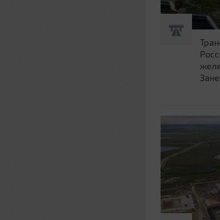
Тран
Росс
жел
Зане