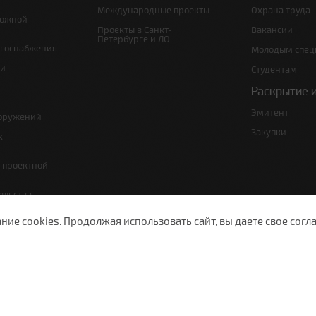
Международные проекты
Охрана труда
рожной
Проекты в Санкт-
Вакансии
Петербурге и ЛО
ргоснабжения
Молодым спец
 и
Студентам
Раскрытие 
Эмитент
ооружений
Закупки
х
е проектной
ельства,
т по сносу
е cookies. Продолжая использовать сайт, вы даете свое согла
ужающей среды
изации
ы полосы