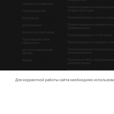
Стратегия развития
Проектирование железнодо
инфраструктуры
Преимущества
Проектирование систем эне
Репутация
Проектирование автоматики
Достижения
телемеханики
Клиенты и партнеры
Проектирование сетей связи
Противодействие
Проектирование зданий и с
коррупции
Проектирование инженерны
Центр инженерной
коммуникаций
печати
Получение ИРД, согласовани
Музей
документации
Проекты организации строит
проекты по организации рабо
(демонтажу)
Для корректной работы сайта необходимо использовани
Мероприятия по охране окр
undefined
Схема планировочной орган
земельного участка и проект
отвода