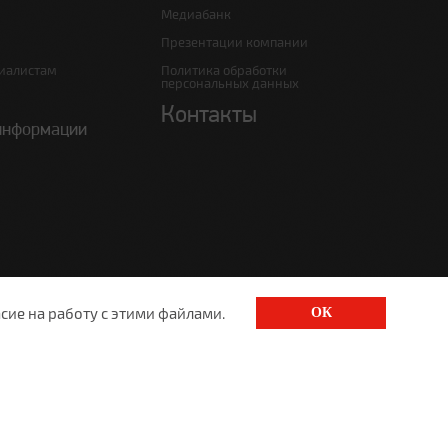
Медиабанк
Презентации компании
иалистам
Политика обработки
персональных данных
Контакты
информации
сие на работу с этими файлами.
ОК