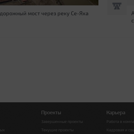
дорожный мост через реку Се-Яха
Проекты
Карьера
Завершенные проекты
Работа в комп
ных
Текущие проекты
Кадровая и со