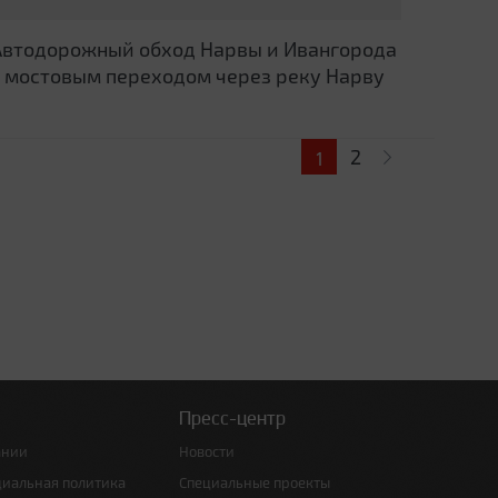
Автодорожный обход Нарвы и Ивангорода
с мостовым переходом через реку Нарву
2
1
Пресс-центр
ании
Новости
циальная политика
Специальные проекты