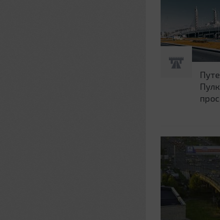
Путе
Пулк
прос