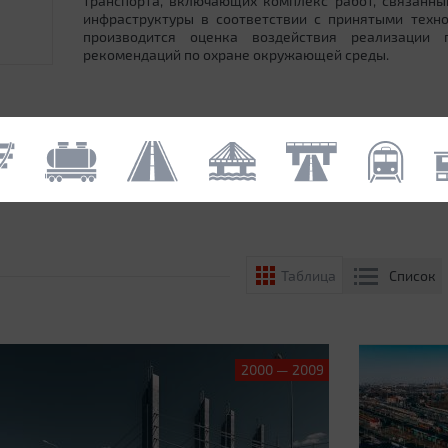
транспорта, включающих комплекс работ, связанн
инфраструктуры в соответствии с принятыми техн
производится оценка воздействия реализации
рекомендаций по охране окружающей среды.
Список
Таблица
2000 — 2009