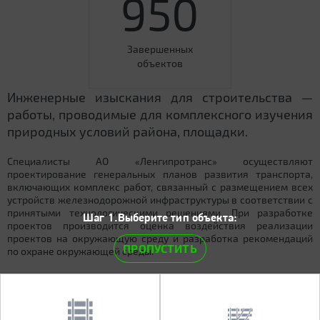
950
Завершенных
объектов
Инженерные изыскания для строительства —
работы, проводимые для комплексного изучения
природных условий района, площадки.
Специалисты АО «Ленгипротранс» осуществляют
проектирование генеральных планов развития транспорта,
включающих комплекс работ, связанный с размещением всех
устройств железнодорожной инфраструктуры в соответствии с
принятыми технологическими решениями. При разработке
Шаг 1.Выберите тип объекта:
проектов производится оценка воздействия реализации
проектов на окружающую среду и разработка рекомендаций
ПРОПУСТИТЬ
по охране окружающей среды.