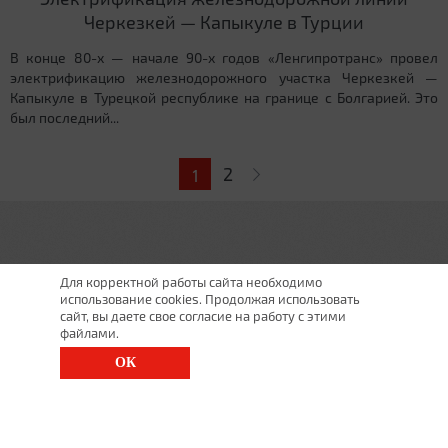
Черкезкей — Капыкуле в Турции
В конце 80-х — начале 90-х годов «Ленгипротранс» провел
электрификацию железнодорожного участка Черкезкей —
Капыкуле в Турецкой республике на границе с Болгарией. Это
был последний...
Страницы
2
1
Для корректной работы сайта необходимо
использование cookies. Продолжая использовать
сайт, вы даете свое согласие на работу с этими
файлами.
ОК