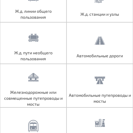
Ж.д. линии общего
Ж.д. линии общего
Ж.д. станции и узлы
Ж.д. станции и узлы
пользования
пользования
Ж.д. пути необщего
Ж.д. пути необщего
Автомобильные дороги
Автомобильные дороги
пользования
пользования
Железнодорожные или
Железнодорожные или
Автомобильные путепроводы и
Автомобильные путепроводы и
совмещенные путепроводы и
совмещенные путепроводы и
мосты
мосты
мосты
мосты