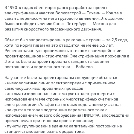
В 1990-х годах «Ленгипротранс» разработал проект
электрификации участка Волховстрой — Тихвин — Кошта в
связи с переносом на него грузового движения. Это должно
было освободить линию Санкт-Петербург — Москва для
развития скоростного пассажирского движения.
Объект был запроектирован в рекордные сроки — за 2,5 года,
хотя по нормативам на это отводится не менее 5,5 лет.
Решения зачастую принимались в тесном взаимодействии
проектировщиков и строителей. Электрификация проходила в
3 этапа. Была запроектирована станция стыкования
постоянного и переменного тока — Бабаево.
На участке были запроектированы следующие объекты:
• низковольтные линии электропередач с применением
самонесущих изолированных проводов;
• автоматизированная система учета электроэнергии с
использованием электронных многотарифных счетчиков
электроэнергии «Альфа» на тяговых подстанциях участка;
• закрытая тяговая подстанция переменного тока с
использованием нового оборудования НИИЭФА, впоследствии
применяемая при типовом проектировании;
• пункты группировки в зданиях капитальной постройки на
станции стыкования разных родов тока.