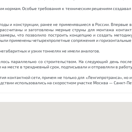
ым нормам. Особые требования к техническим решениям создава
оды и конструкции, ранее не применявшиеся в России. Впервые в
рассчитаны и заготовлены мерные струны для монтажа контактн
амеры, что позволило построить концепцию и создать методику
были применены четырехпролетные сопряжения и горизонтальные 
егабаритных и узких тоннелях не имели аналогов.
лось параллельно со строительством. На следующий день после
 на месте в трехдневный срок, подписывали и отправляли в работу
ия контактной сети, причем не только для «Ленгипротранса», но и
дствии использовались на скоростном участке Москва — Санкт-Пе