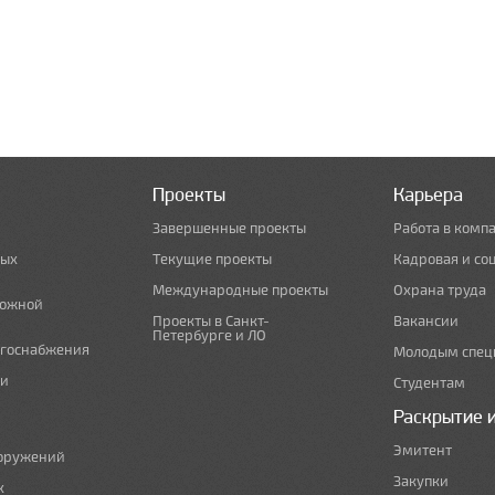
Проекты
Карьера
Завершенные проекты
Работа в комп
ных
Текущие проекты
Кадровая и со
Международные проекты
Охрана труда
рожной
Проекты в Санкт-
Вакансии
Петербурге и ЛО
ргоснабжения
Молодым спец
 и
Студентам
Раскрытие 
Эмитент
ооружений
Закупки
х