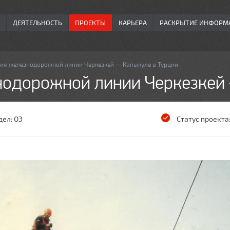
ДЕЯТЕЛЬНОСТЬ
ПРОЕКТЫ
КАРЬЕРА
РАСКРЫТИЕ ИНФОРМ
ия железнодорожной линии Черкезкей — Капыкуле в Турции
нодорожной линии Черкезкей 
дел:
ОЭ
Статус проекта