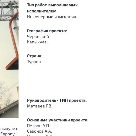
Тип работ, выполняемых
исполнителем:
Инженерные изыскания
География проекта:
Черкезкей
Капыкуле
Страна:
Турция
Руководитель/ ГИП проекта:
Матвеев Г.В.
Основные участники проекта:
Петров А.П.
апыкуле в
Сазонов А.А.
 Европу.