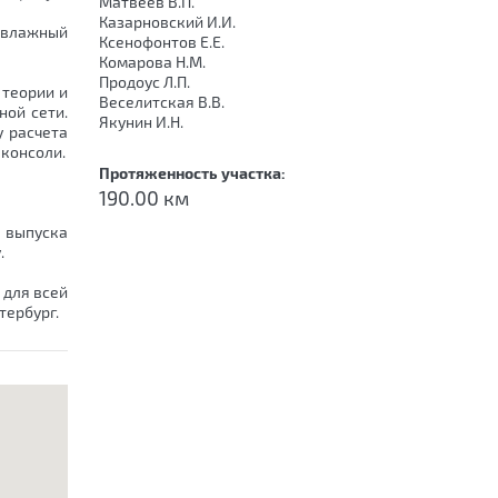
Матвеев В.П.
Казарновский И.И.
л влажный
Ксенофонтов Е.Е.
Комарова Н.М.
Продоус Л.П.
 теории и
Веселитская В.В.
ой сети.
Якунин И.Н.
 расчета
консоли.
Протяженность участка:
190.00 км
 выпуска
.
 для всей
тербург.