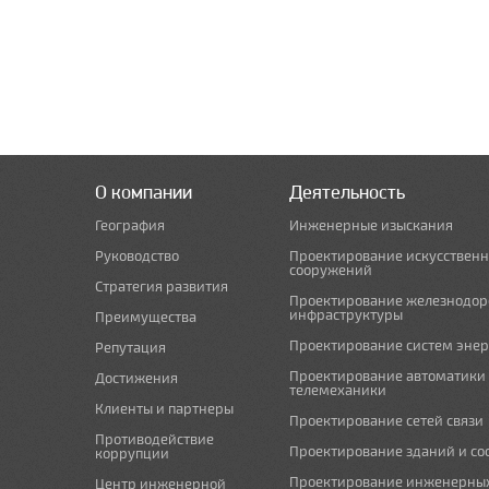
О компании
Деятельность
География
Инженерные изыскания
Руководство
Проектирование искусствен
сооружений
Стратегия развития
Проектирование железнодо
инфраструктуры
Преимущества
Проектирование систем эне
Репутация
Проектирование автоматики
Достижения
телемеханики
Клиенты и партнеры
Проектирование сетей связи
Противодействие
Проектирование зданий и с
коррупции
Проектирование инженерны
Центр инженерной