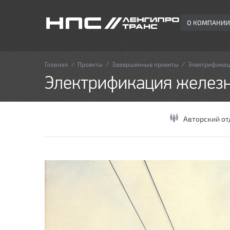
О КОМПАНИИ
Главная
/
Проекты
/
Завершенные проекты
/
Электрификац
Электрификация желез
Авторский от