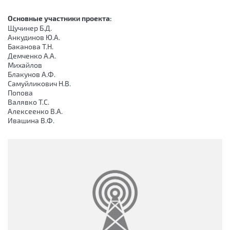
Основные участники проекта:
Щучинер Б.Д.
Анкудинов Ю.А.
Баканова Т.Н.
Демченко А.А.
Михайлов
Блакунов А.Ф.
Самуйликович Н.В.
Попова
Валявко Т.С.
Алексеенко В.А.
Ивашина В.Ф.