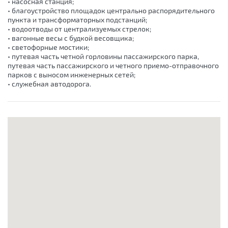
• насосная станция;
• благоустройство площадок центрально распорядительного
пункта и трансформаторных подстанций;
• водоотводы от централизуемых стрелок;
• вагонные весы с будкой весовщика;
• светофорные мостики;
• путевая часть четной горловины пассажирского парка,
путевая часть пассажирского и четного приемо-отправочного
парков с выносом инженерных сетей;
• служебная автодорога.