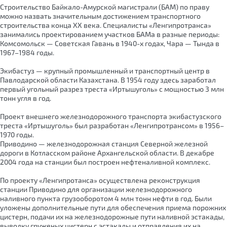
Строительство Байкало-Амурской магистрали (БАМ) по праву
можно назвать значительным достижением транспортного
строительства конца XX века. Специалисты «Ленгипротранса»
занимались проектированием участков БАМа в разные периоды:
Комсомольск — Советская Гавань в 1940-х годах, Чара — Тында в
1967–1984 годы.
Экибастуз — крупный промышленный и транспортный центр в
Павлодарской области Казахстана. В 1954 году здесь заработал
первый угольный разрез треста «Иртышуголь» с мощностью 3 млн
тонн угля в год.
Проект внешнего железнодорожного транспорта экибастузского
треста «Иртышуголь» был разработан «Ленгипротрансом» в 1956–
1970 годы.
Приводино — железнодорожная станция Северной железной
дороги в Котласском районе Архангельской области. В декабре
2004 года на станции был построен нефтеналивной комплекс.
По проекту «Ленгипротанса» осуществлена реконструкция
станции Приводино для организации железнодорожного
наливного пункта грузооборотом 4 млн тонн нефти в год. Были
уложены дополнительные пути для обеспечения приема порожних
цистерн, подачи их на железнодорожные пути наливной эстакады,
выводку груженых цистерн с эстакады и отправления их на