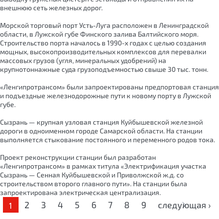
внешнюю сеть железных дорог.
Морской торговый порт Усть-Луга расположен в Ленинградской
области, в Лужской губе Финского залива Балтийского моря.
Строительство порта началось в 1990-х годах с целью создания
мощных, высокопроизводительных комплексов для перевалки
массовых грузов (угля, минеральных удобрений) на
крупнотоннажные суда грузоподъемностью свыше 30 тыс. тонн.
«Ленгипротрансом» были запроектированы предпортовая станция
и подъездные железнодорожные пути к новому порту в Лужской
губе.
Сызрань — крупная узловая станция Куйбышевской железной
дороги в одноименном городе Самарской области. На станции
выполняется стыкование постоянного и переменного родов тока.
Проект реконструкции станции был разработан
«Ленгипротрансом» в рамках титула «Электрификация участка
Сызрань — Сенная Куйбышевской и Приволжской ж.д. со
строительством второго главного пути». На станции была
запроектирована электрическая централизация.
Страницы
2
3
4
5
6
7
8
9
следующая ›
1