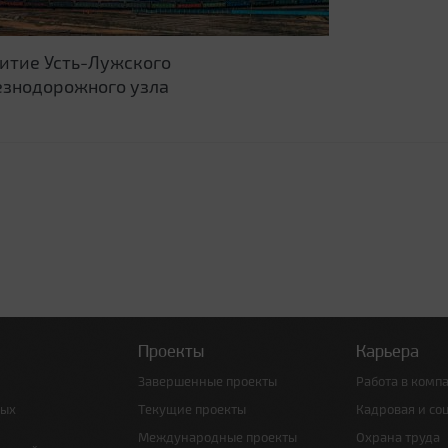
итие Усть-Лужского
знодорожного узла
Проекты
Карьера
Завершенные проекты
Работа в комп
ных
Текущие проекты
Кадровая и со
Международные проекты
Охрана труда