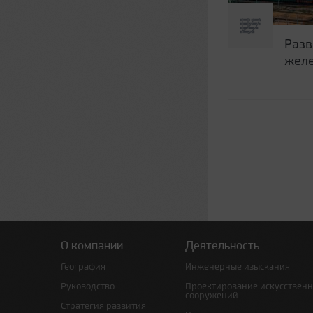
Разв
желе
О компании
Деятельность
География
Инженерные изыскания
Руководство
Проектирование искусствен
сооружений
Стратегия развития