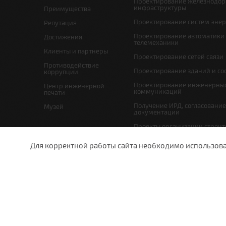
Проектирование железнодо
инфраструктуры
Преимущества
Проектирование систем эне
Репутация
Проектирование автоматики
Достижения
телемеханики
Клиенты и партнеры
Проектирование сетей связи
Противодействие
Проектирование зданий и с
коррупции
Проектирование инженерны
Центр инженерной
коммуникаций
печати
Получение ИРД, согласовани
Музей
документации
Проекты организации строит
проекты по организации рабо
(демонтажу)
Для корректной работы сайта необходимо использовани
Мероприятия по охране окр
undefined
Схема планировочной орган
земельного участка и проект
отвода
г. 