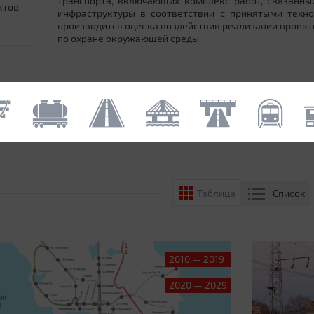
транспорта, включающих комплекс работ, связанн
ктов
инфраструктуры в соответствии с принятыми техн
производится оценка воздействия реализации проек
по охране окружающей среды.
Список
Таблица
2010 — 2019
2020 — 2029