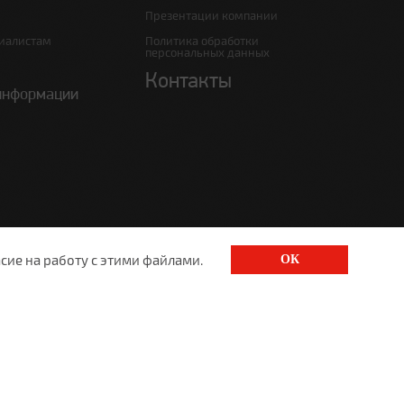
Презентации компании
иалистам
Политика обработки
персональных данных
Контакты
информации
сие на работу с этими файлами.
ОК
520
1520@lgt.ru