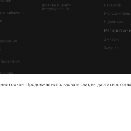
рожной
Проекты в Санкт-
Вакансии
Петербурге и ЛО
ргоснабжения
Молодым спец
 и
Студентам
Раскрытие 
Эмитент
ооружений
Закупки
х
е проектной
ельства,
т по сносу
е cookies. Продолжая использовать сайт, вы даете свое согла
ужающей среды
изации
ы полосы
Санкт-Петербург, Московский просп., д. 143
8 (812) 200-1