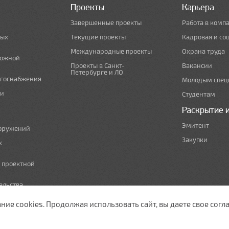
Проекты
Карьера
Завершенные проекты
Работа в комп
ных
Текущие проекты
Кадровая и со
Международные проекты
Охрана труда
рожной
Проекты в Санкт-
Вакансии
Петербурге и ЛО
ргоснабжения
Молодым спец
 и
Студентам
Раскрытие 
Эмитент
ооружений
Закупки
х
е проектной
ельства,
т по сносу
е cookies. Продолжая использовать сайт, вы даете свое согла
ужающей среды
изации