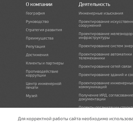
О компании
Деятельность
География
Инженерные изыскания
Руководство
Проектирование искусствен
сооружений
Стратегия развития
Проектирование железнодо
инфраструктуры
Преимущества
Проектирование систем эне
Репутация
Проектирование автоматики
Достижения
телемеханики
Клиенты и партнеры
Проектирование сетей связи
Противодействие
Проектирование зданий и с
коррупции
Проектирование инженерны
Центр инженерной
коммуникаций
печати
Получение ИРД, согласовани
Музей
документации
Проекты организации строит
проекты по организации рабо
(демонтажу)
Для корректной работы сайта необходимо использовани
Мероприятия по охране окр
undefined
Схема планировочной орган