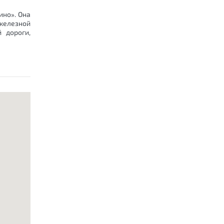
ино». Она
железной
 дороги,