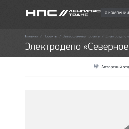
О КОМПАНИИ
Главная
/
Проекты
/
Завершенные проекты
/
Электродепо 
Электродепо «Северное
Авторский отд