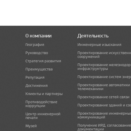
О компании
Деятельность
География
Инженерные изыскания
Руководство
Проектирование искусствен
сооружений
Стратегия развития
Проектирование железнодо
инфраструктуры
Преимущества
Проектирование систем эне
Репутация
Проектирование автоматики
Достижения
телемеханики
Клиенты и партнеры
Проектирование сетей связи
Противодействие
Проектирование зданий и с
коррупции
Проектирование инженерны
Центр инженерной
коммуникаций
печати
Получение ИРД, согласовани
Музей
документации