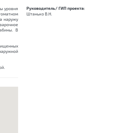
Руководитель/ ГИП проекта:
ы уровня
втоматном
Штанько В.Н.
а наружу
варочное
абины. В
чищенных
наружной
ой.