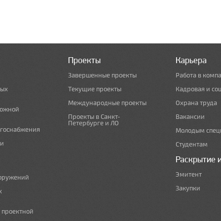
Проекты
Карьера
Завершенные проекты
Работа в комп
ных
Текущие проекты
Кадровая и со
Международные проекты
Охрана труда
рожной
Проекты в Санкт-
Вакансии
Петербурге и ЛО
ргоснабжения
Молодым спец
 и
Студентам
Раскрытие 
Эмитент
ооружений
Закупки
х
е проектной