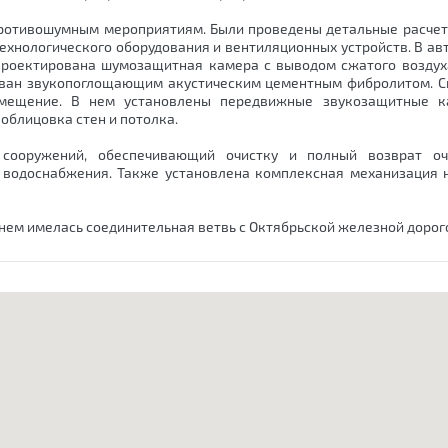
противошумным мероприятиям. Были проведены детальные расчет
технологического оборудования и вентиляционных устройств. В а
апроектирована шумозащитная камера с выводом сжатого воздух
ован звукопоглощающим акустическим цементным фибролитом. С
омещение. В нем установлены передвижные звукозащитные к
блицовка стен и потолка.
 сооружений, обеспечивающий очистку и полный возврат о
о водоснабжения. Также установлена комплексная механизация 
в нем имелась соединительная ветвь с Октябрьской железной дорог