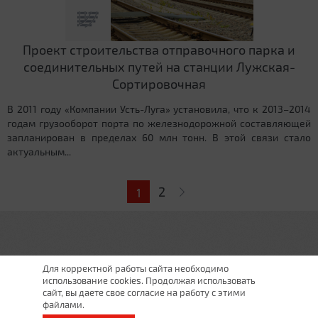
Проект строительства отправочного парка и
соединительных путей на станции Лужская-
Сортировочная
В 2011 году «Компании Усть-Луга» установила, что к 2013–2014
годам грузооборот порта по железнодорожной составляющей
запланирован в пределах 60 млн тонн. В этой связи стало
актуальным...
Страницы
2
1
Для корректной работы сайта необходимо
использование cookies. Продолжая использовать
сайт, вы даете свое согласие на работу с этими
файлами.