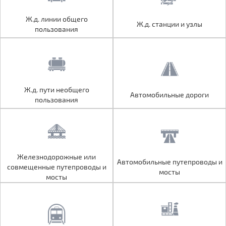
Ж.д. линии общего
Ж.д. линии общего
Ж.д. станции и узлы
Ж.д. станции и узлы
пользования
пользования
Ж.д. пути необщего
Ж.д. пути необщего
Автомобильные дороги
Автомобильные дороги
пользования
пользования
Железнодорожные или
Железнодорожные или
Автомобильные путепроводы и
Автомобильные путепроводы и
совмещенные путепроводы и
совмещенные путепроводы и
мосты
мосты
мосты
мосты