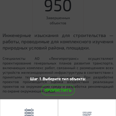
950
Завершенных
объектов
Инженерные изыскания для строительства —
работы, проводимые для комплексного изучения
природных условий района, площадки.
Специалисты АО «Ленгипротранс» осуществляют
проектирование генеральных планов развития транспорта,
включающих комплекс работ, связанный с размещением всех
устройств железнодорожной инфраструктуры в соответствии с
принятыми технологическими решениями. При разработке
Шаг 1.Выберите тип объекта:
проектов производится оценка воздействия реализации
проектов на окружающую среду и разработка рекомендаций
ПРОПУСТИТЬ
по охране окружающей среды.