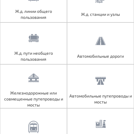
Ж.д. линии общего
Ж.д. линии общего
Ж.д. станции и узлы
Ж.д. станции и узлы
пользования
пользования
Ж.д. пути необщего
Ж.д. пути необщего
Автомобильные дороги
Автомобильные дороги
пользования
пользования
Железнодорожные или
Железнодорожные или
Автомобильные путепроводы и
Автомобильные путепроводы и
совмещенные путепроводы и
совмещенные путепроводы и
мосты
мосты
мосты
мосты