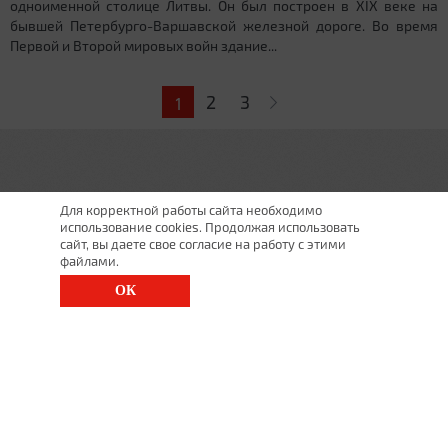
одноименной столице Литвы. Он был построен в XIX веке на
бывшей Петербурго-Варшавской железной дороге. Во время
Первой и Второй мировых войн здание...
Страницы
2
3
1
Для корректной работы сайта необходимо
использование cookies. Продолжая использовать
сайт, вы даете свое согласие на работу с этими
файлами.
ОК
г. Санкт-Петербург, Московский просп., д. 143
8 (812) 200-1520
1520@lgt.ru
© 2026 Все права