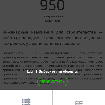
950
Завершенных
объектов
Инженерные изыскания для строительства —
работы, проводимые для комплексного изучения
природных условий района, площадки.
Специалисты АО «Ленгипротранс» осуществляют
проектирование генеральных планов развития транспорта,
включающих комплекс работ, связанный с размещением всех
устройств железнодорожной инфраструктуры в соответствии с
принятыми технологическими решениями. При разработке
Шаг 1.Выберите тип объекта:
проектов производится оценка воздействия реализации
проектов на окружающую среду и разработка рекомендаций
ПРОПУСТИТЬ
по охране окружающей среды.