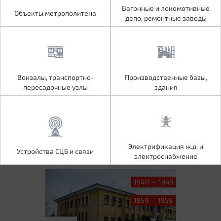
Объекты метрополитена
Вагонные и локомотивные
Вагонные и локомотивные
Объекты метрополитена
депо, ремонтные заводы
депо, ремонтные заводы
Вокзалы, транспортно-
Производственные базы,
Вокзалы, транспортно-
Производственные базы,
пересадочные узлы
здания
пересадочные узлы
здания
Устройства СЦБ и связи
Электрификация ж.д. и
Электрификация ж.д. и
Устройства СЦБ и связи
электроснабжение
электроснабжение
1940 — 1949
1950 — 1959