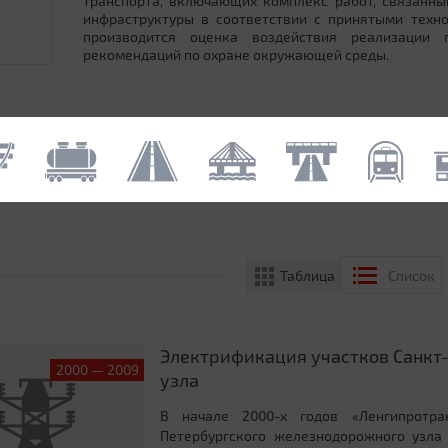
транспорта, включающих комплекс работ, связанн
инфраструктуры в соответствии с принятыми техн
производится оценка воздействия реализации
рекомендаций по охране окружающей среды.
Таблица
Список
Электрификация участков Санкт
2000 — 2009
узла
В начале 2000-х годов «Ленгипротра
Петербургского железнодорожного узла