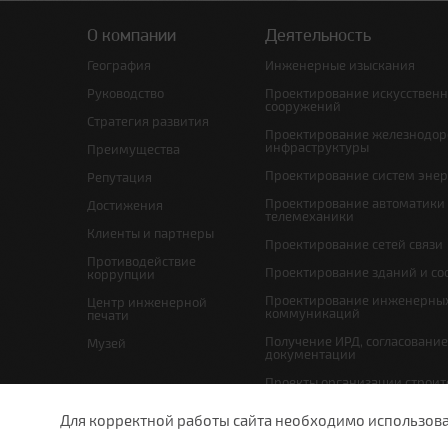
О компании
Деятельность
География
Инженерные изыскания
Руководство
Проектирование искусствен
сооружений
Стратегия развития
Проектирование железнодо
инфраструктуры
Преимущества
Проектирование систем эне
Репутация
Проектирование автоматики
Достижения
телемеханики
Клиенты и партнеры
Проектирование сетей связи
Противодействие
Проектирование зданий и с
коррупции
Проектирование инженерны
Центр инженерной
коммуникаций
печати
Получение ИРД, согласовани
Музей
документации
Проекты организации строит
проекты по организации рабо
(демонтажу)
Для корректной работы сайта необходимо использовани
Мероприятия по охране окр