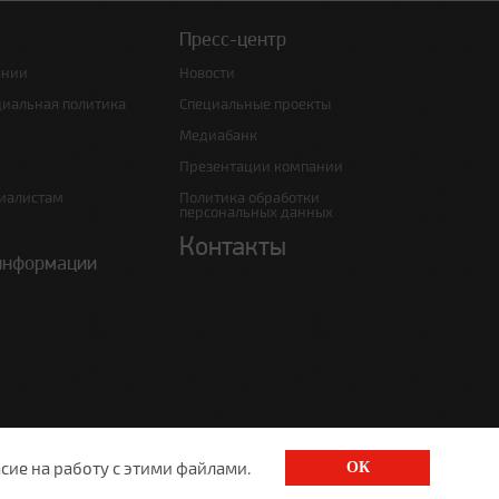
Пресс-центр
ании
Новости
циальная политика
Специальные проекты
Медиабанк
Презентации компании
иалистам
Политика обработки
персональных данных
Контакты
информации
сие на работу с этими файлами.
ОК