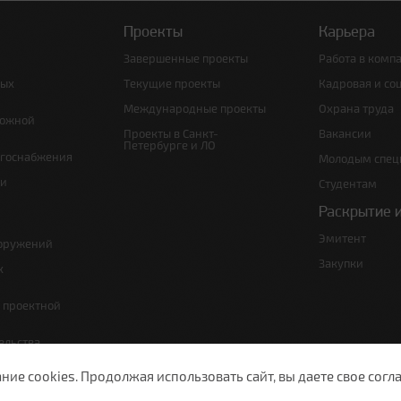
Проекты
Карьера
Завершенные проекты
Работа в комп
ных
Текущие проекты
Кадровая и со
Международные проекты
Охрана труда
рожной
Проекты в Санкт-
Вакансии
Петербурге и ЛО
ргоснабжения
Молодым спец
 и
Студентам
Раскрытие 
Эмитент
ооружений
Закупки
х
е проектной
ельства,
т по сносу
е cookies. Продолжая использовать сайт, вы даете свое согла
ужающей среды