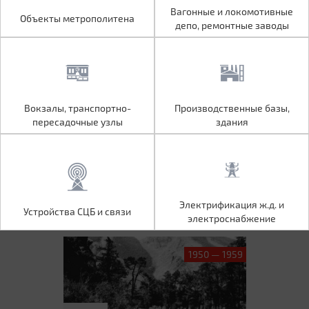
Объекты метрополитена
Вагонные и локомотивные
Вагонные и локомотивные
Объекты метрополитена
депо, ремонтные заводы
депо, ремонтные заводы
Вокзалы, транспортно-
Производственные базы,
Вокзалы, транспортно-
Производственные базы,
пересадочные узлы
здания
пересадочные узлы
здания
Устройства СЦБ и связи
Электрификация ж.д. и
Электрификация ж.д. и
Устройства СЦБ и связи
электроснабжение
электроснабжение
1950 — 1959