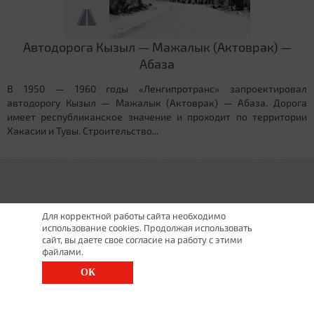
Автодорога Кызыл — Мажалык (Актоврак) —
Абаза
В 1950 — 1960 годы «Ленгипротранс» запроектировал
автодорогу Кызыл — Мажалык (Актоврак) — Абаза. Дорога
имеет республиканское значение и проходит по территории
Хакасии и Тувы. Строительство...
Для корректной работы сайта необходимо
использование cookies. Продолжая использовать
сайт, вы даете свое согласие на работу с этими
файлами.
ОК