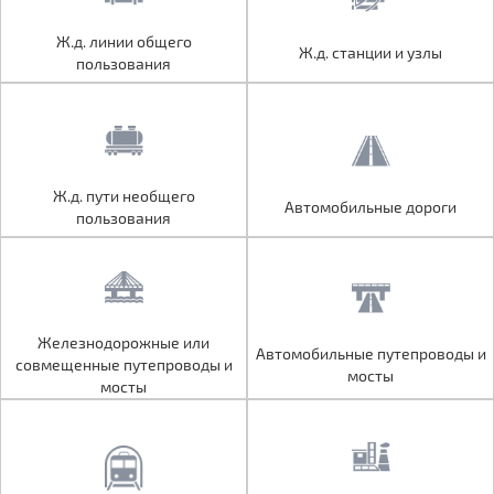
Ж.д. линии общего
Ж.д. линии общего
Ж.д. станции и узлы
Ж.д. станции и узлы
пользования
пользования
Ж.д. пути необщего
Ж.д. пути необщего
Автомобильные дороги
Автомобильные дороги
пользования
пользования
Железнодорожные или
Железнодорожные или
Автомобильные путепроводы и
Автомобильные путепроводы и
совмещенные путепроводы и
совмещенные путепроводы и
мосты
мосты
мосты
мосты