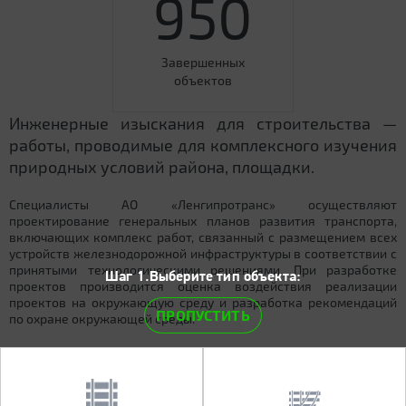
950
Завершенных
объектов
Инженерные изыскания для строительства —
работы, проводимые для комплексного изучения
природных условий района, площадки.
Специалисты АО «Ленгипротранс» осуществляют
проектирование генеральных планов развития транспорта,
включающих комплекс работ, связанный с размещением всех
устройств железнодорожной инфраструктуры в соответствии с
принятыми технологическими решениями. При разработке
Шаг 1.Выберите тип объекта:
проектов производится оценка воздействия реализации
проектов на окружающую среду и разработка рекомендаций
ПРОПУСТИТЬ
по охране окружающей среды.