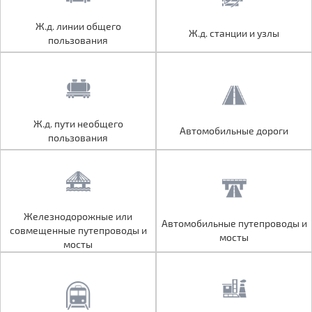
Ж.д. линии общего
Ж.д. линии общего
Ж.д. станции и узлы
Ж.д. станции и узлы
пользования
пользования
Ж.д. пути необщего
Ж.д. пути необщего
Автомобильные дороги
Автомобильные дороги
пользования
пользования
Железнодорожные или
Железнодорожные или
Автомобильные путепроводы и
Автомобильные путепроводы и
совмещенные путепроводы и
совмещенные путепроводы и
мосты
мосты
мосты
мосты