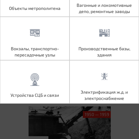
Объекты метрополитена
Вагонные и локомотивные
Вагонные и локомотивные
Объекты метрополитена
депо, ремонтные заводы
депо, ремонтные заводы
Вокзалы, транспортно-
Производственные базы,
Вокзалы, транспортно-
Производственные базы,
пересадочные узлы
здания
пересадочные узлы
здания
Устройства СЦБ и связи
Электрификация ж.д. и
Электрификация ж.д. и
Устройства СЦБ и связи
электроснабжение
электроснабжение
1950 — 1959