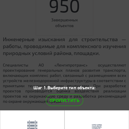
950
Завершенных
объектов
Инженерные изыскания для строительства —
работы, проводимые для комплексного изучения
природных условий района, площадки.
Специалисты АО «Ленгипротранс» осуществляют
проектирование генеральных планов развития транспорта,
включающих комплекс работ, связанный с размещением всех
устройств железнодорожной инфраструктуры в соответствии с
принятыми технологическими решениями. При разработке
Шаг 1.Выберите тип объекта:
проектов производится оценка воздействия реализации
проектов на окружающую среду и разработка рекомендаций
ПРОПУСТИТЬ
по охране окружающей среды.