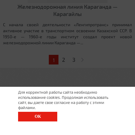
Железнодорожная линия Караганда —
Карагайлы
С начала своей деятельности «Ленгипротранс» принимал
активное участие в транспортном освоении Казахской ССР. В
1950-е — 1960-е годы институт создал проект новой
железнодорожной линии Караганда —...
Страницы
2
3
1
Для корректной работы сайта необходимо
использование cookies. Продолжая использовать
сайт, вы даете свое согласие на работу с этими
файлами.
ОК