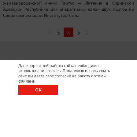
железнодорожной линии Тартус — Латакия в Сирийской
Арабской Республике для оперативной связи двух портов на
Средиземном море. Институтом была...
Страницы
3
5
4
Для корректной работы сайта необходимо
использование cookies. Продолжая использовать
сайт, вы даете свое согласие на работу с этими
файлами.
ОК
г. Санкт-Петербург, Московский просп., д. 143
8 (812) 200-1520
1520@lgt.ru