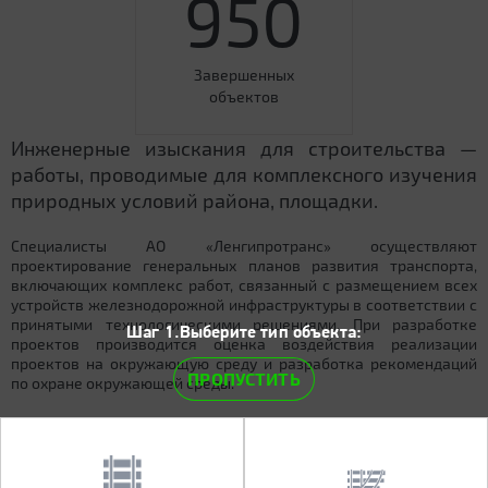
950
Завершенных
объектов
Инженерные изыскания для строительства —
работы, проводимые для комплексного изучения
природных условий района, площадки.
Специалисты АО «Ленгипротранс» осуществляют
проектирование генеральных планов развития транспорта,
включающих комплекс работ, связанный с размещением всех
устройств железнодорожной инфраструктуры в соответствии с
принятыми технологическими решениями. При разработке
Шаг 1.Выберите тип объекта:
проектов производится оценка воздействия реализации
проектов на окружающую среду и разработка рекомендаций
ПРОПУСТИТЬ
по охране окружающей среды.