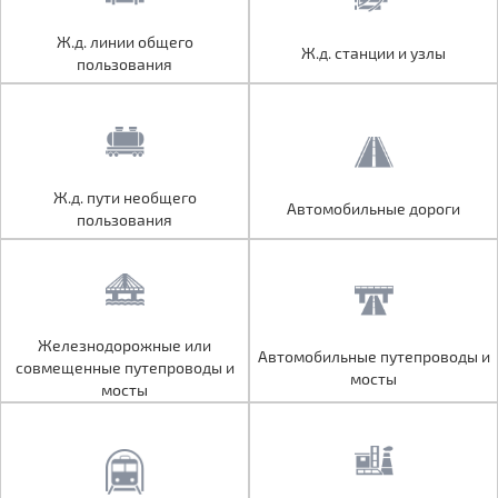
Ж.д. линии общего
Ж.д. линии общего
Ж.д. станции и узлы
Ж.д. станции и узлы
пользования
пользования
Ж.д. пути необщего
Ж.д. пути необщего
Автомобильные дороги
Автомобильные дороги
пользования
пользования
Железнодорожные или
Железнодорожные или
Автомобильные путепроводы и
Автомобильные путепроводы и
совмещенные путепроводы и
совмещенные путепроводы и
мосты
мосты
мосты
мосты