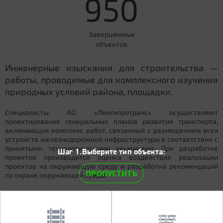
950
Завершенных
объектов
Инженерные изыскания для строительства —
работы, проводимые для комплексного изучения
природных условий района, площадки.
Специалисты АО «Ленгипротранс» осуществляют
проектирование генеральных планов развития транспорта,
включающих комплекс работ, связанный с размещением всех
устройств железнодорожной инфраструктуры в соответствии с
принятыми технологическими решениями. При разработке
Шаг 1.Выберите тип объекта:
проектов производится оценка воздействия реализации
проектов на окружающую среду и разработка рекомендаций
ПРОПУСТИТЬ
по охране окружающей среды.