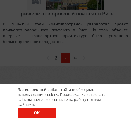
Прижелезнодорожный почтамт в Риге
В 1950–1960 годы «Ленгипротранс» разработал проект
прижелезнодорожного почтамта в Риге. На этом объекте
впервые в транспортной архитектуре было применено
большепролетное складчатое...
Страницы
2
4
3
Для корректной работы сайта необходимо
использование cookies. Продолжая использовать
сайт, вы даете свое согласие на работу с этими
файлами.
ОК