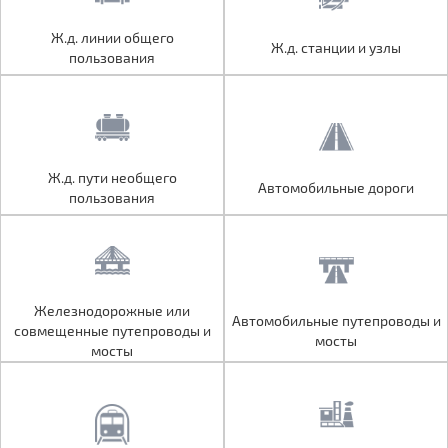
Ж.д. линии общего
Ж.д. линии общего
Ж.д. станции и узлы
Ж.д. станции и узлы
пользования
пользования
Ж.д. пути необщего
Ж.д. пути необщего
Автомобильные дороги
Автомобильные дороги
пользования
пользования
Железнодорожные или
Железнодорожные или
Автомобильные путепроводы и
Автомобильные путепроводы и
совмещенные путепроводы и
совмещенные путепроводы и
мосты
мосты
мосты
мосты