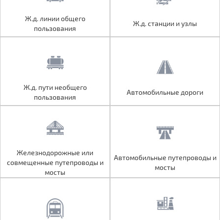
Ж.д. линии общего
Ж.д. линии общего
Ж.д. станции и узлы
Ж.д. станции и узлы
пользования
пользования
Ж.д. пути необщего
Ж.д. пути необщего
Автомобильные дороги
Автомобильные дороги
пользования
пользования
Железнодорожные или
Железнодорожные или
Автомобильные путепроводы и
Автомобильные путепроводы и
совмещенные путепроводы и
совмещенные путепроводы и
мосты
мосты
мосты
мосты