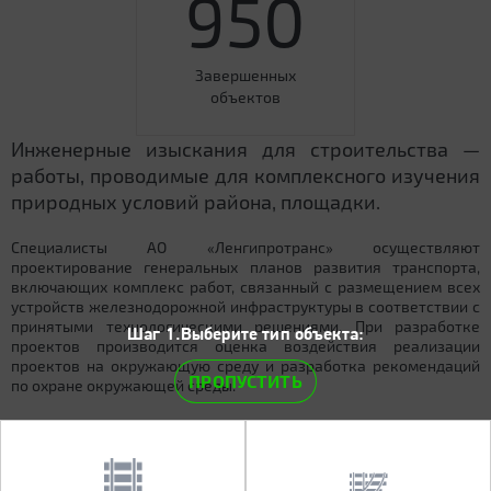
950
Завершенных
объектов
Инженерные изыскания для строительства —
работы, проводимые для комплексного изучения
природных условий района, площадки.
Специалисты АО «Ленгипротранс» осуществляют
проектирование генеральных планов развития транспорта,
включающих комплекс работ, связанный с размещением всех
устройств железнодорожной инфраструктуры в соответствии с
принятыми технологическими решениями. При разработке
Шаг 1.Выберите тип объекта:
проектов производится оценка воздействия реализации
проектов на окружающую среду и разработка рекомендаций
ПРОПУСТИТЬ
по охране окружающей среды.