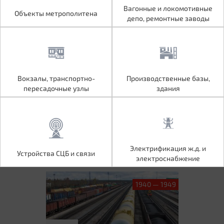
Объекты метрополитена
Вагонные и локомотивные
Вагонные и локомотивные
Объекты метрополитена
депо, ремонтные заводы
депо, ремонтные заводы
Вокзалы, транспортно-
Производственные базы,
Вокзалы, транспортно-
Производственные базы,
пересадочные узлы
здания
пересадочные узлы
здания
Устройства СЦБ и связи
Электрификация ж.д. и
Электрификация ж.д. и
Устройства СЦБ и связи
электроснабжение
электроснабжение
1940 — 1949