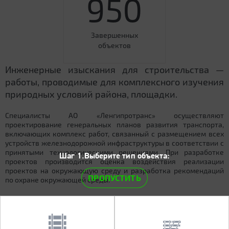
950
Завершенных
объектов
Инженерные изыскания для строительства —
работы, проводимые для комплексного изучения
природных условий района, площадки.
Специалисты АО «Ленгипротранс» осуществляют
проектирование генеральных планов развития транспорта,
включающих комплекс работ, связанный с размещением всех
устройств железнодорожной инфраструктуры в соответствии с
принятыми технологическими решениями. При разработке
Шаг 1.Выберите тип объекта:
проектов производится оценка воздействия реализации
проектов на окружающую среду и разработка рекомендаций
ПРОПУСТИТЬ
по охране окружающей среды.