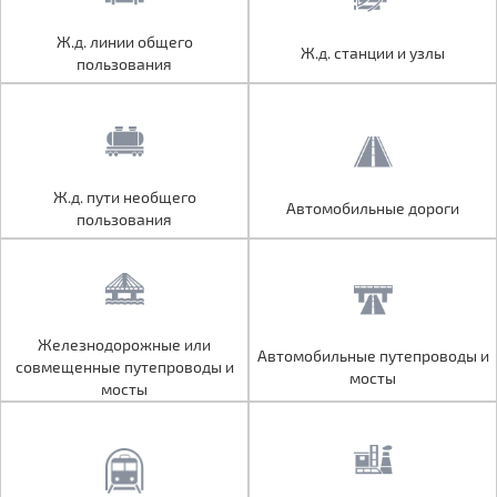
Ж.д. линии общего
Ж.д. линии общего
Ж.д. станции и узлы
Ж.д. станции и узлы
пользования
пользования
Ж.д. пути необщего
Ж.д. пути необщего
Автомобильные дороги
Автомобильные дороги
пользования
пользования
Железнодорожные или
Железнодорожные или
Автомобильные путепроводы и
Автомобильные путепроводы и
совмещенные путепроводы и
совмещенные путепроводы и
мосты
мосты
мосты
мосты