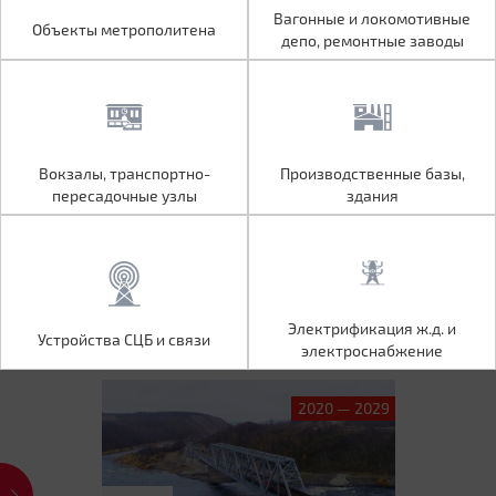
Объекты метрополитена
Вагонные и локомотивные
Вагонные и локомотивные
Объекты метрополитена
депо, ремонтные заводы
депо, ремонтные заводы
Вокзалы, транспортно-
Производственные базы,
Вокзалы, транспортно-
Производственные базы,
пересадочные узлы
здания
пересадочные узлы
здания
Устройства СЦБ и связи
Электрификация ж.д. и
Электрификация ж.д. и
Устройства СЦБ и связи
электроснабжение
электроснабжение
2020 — 2029