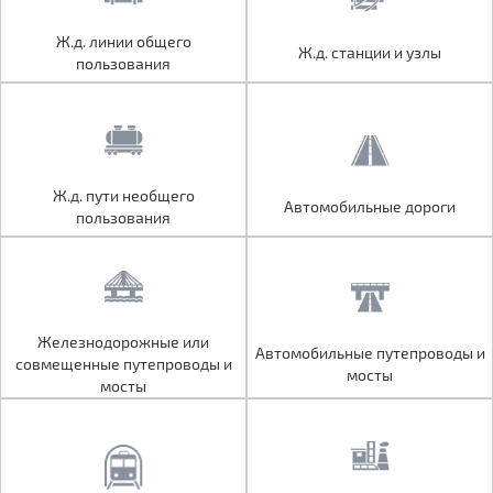
Ж.д. линии общего
Ж.д. линии общего
Ж.д. станции и узлы
Ж.д. станции и узлы
пользования
пользования
Ж.д. пути необщего
Ж.д. пути необщего
Автомобильные дороги
Автомобильные дороги
пользования
пользования
Железнодорожные или
Железнодорожные или
Автомобильные путепроводы и
Автомобильные путепроводы и
совмещенные путепроводы и
совмещенные путепроводы и
мосты
мосты
мосты
мосты