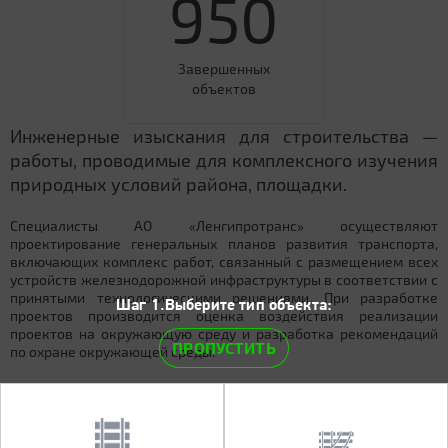
950
Завершенных
объектов
Инженерные изыскания для строительства —
работы, проводимые для комплексного изучения
природных условий района, площадки.
Специалисты АО «Ленгипротранс» осуществляют
проектирование генеральных планов развития транспорта,
включающих комплекс работ, связанный с размещением всех
устройств железнодорожной инфраструктуры в соответствии с
принятыми технологическими решениями. При разработке
Шаг 1.Выберите тип объекта:
проектов производится оценка воздействия реализации
проектов на окружающую среду и разработка рекомендаций
ПРОПУСТИТЬ
по охране окружающей среды.