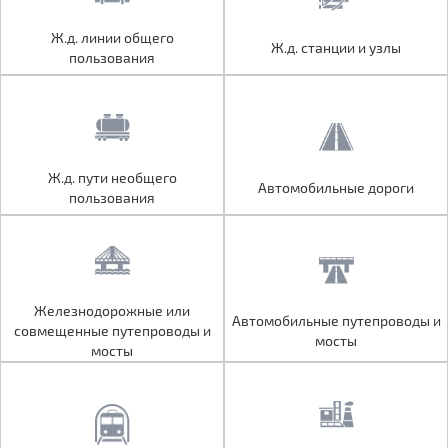
Ж.д. линии общего
Ж.д. линии общего
Ж.д. станции и узлы
Ж.д. станции и узлы
пользования
пользования
Ж.д. пути необщего
Ж.д. пути необщего
Автомобильные дороги
Автомобильные дороги
пользования
пользования
Железнодорожные или
Железнодорожные или
Автомобильные путепроводы и
Автомобильные путепроводы и
совмещенные путепроводы и
совмещенные путепроводы и
мосты
мосты
мосты
мосты