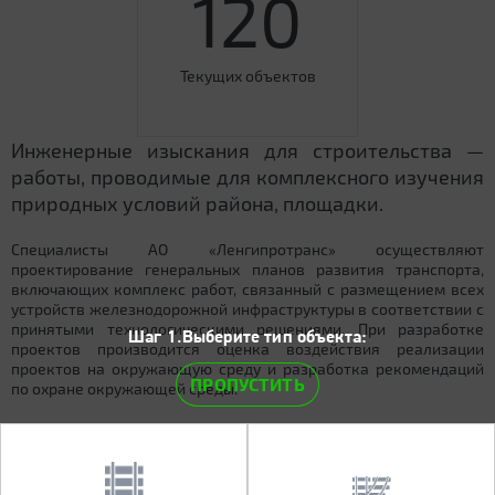
120
Текущих объектов
Инженерные изыскания для строительства —
работы, проводимые для комплексного изучения
природных условий района, площадки.
Специалисты АО «Ленгипротранс» осуществляют
проектирование генеральных планов развития транспорта,
включающих комплекс работ, связанный с размещением всех
устройств железнодорожной инфраструктуры в соответствии с
принятыми технологическими решениями. При разработке
Шаг 1.Выберите тип объекта:
проектов производится оценка воздействия реализации
проектов на окружающую среду и разработка рекомендаций
ПРОПУСТИТЬ
по охране окружающей среды.