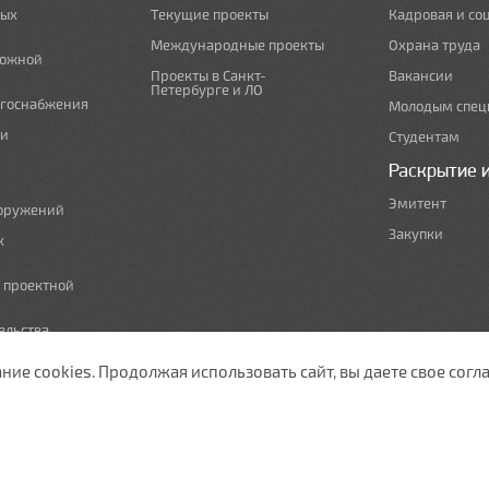
ных
Текущие проекты
Кадровая и со
Международные проекты
Охрана труда
рожной
Проекты в Санкт-
Вакансии
Петербурге и ЛО
ргоснабжения
Молодым спец
 и
Студентам
Раскрытие 
Эмитент
ооружений
Закупки
х
е проектной
ельства,
т по сносу
е cookies. Продолжая использовать сайт, вы даете свое согла
ужающей среды
изации
ы полосы