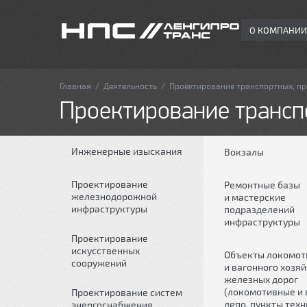
О КОМПАНИИ
Главная
/
Деятельность
/
Проектирование транспортных, п
Проектирование трансп
Инженерные изыскания
Вокзалы
Проектирование
Ремонтные базы
железнодорожной
и мастерские
инфраструктуры
подразделений
инфраструктуры
Проектирование
искусственных
Объекты локомот
сооружений
и вагонного хозя
железных дорог
(локомотивные и
Проектирование систем
депо, пункты тех
энергоснабжения