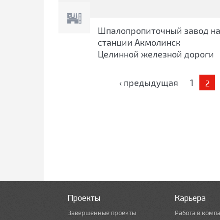
Шпалопропиточный завод н
станции Акмолинск
Целинной железной дороги
Страницы
‹ предыдущая
1
2
Проекты
Карьера
Завершенные проекты
Работа в комп