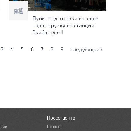
а
Пункт подготовки вагонов
под погрузку на станции
Экибастуз-II
3
4
5
6
7
8
9
следующая ›
Пресс-центр
ании
Новости