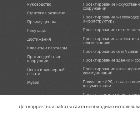
Руководство
Проектирование искусствен
сооружений
Стратегия развития
Проектирование железнодо
инфраструктуры
Преимущества
Проектирование систем эне
Репутация
Проектирование автоматики
Достижения
телемеханики
Клиенты и партнеры
Проектирование сетей связи
Противодействие
Проектирование зданий и с
коррупции
Проектирование инженерны
Центр инженерной
коммуникаций
печати
Получение ИРД, согласовани
Музей
документации
Проекты организации строит
проекты по организации рабо
(демонтажу)
Для корректной работы сайта необходимо использовани
Мероприятия по охране окр
undefined
Схема планировочной орган
земельного участка и проект
отвода