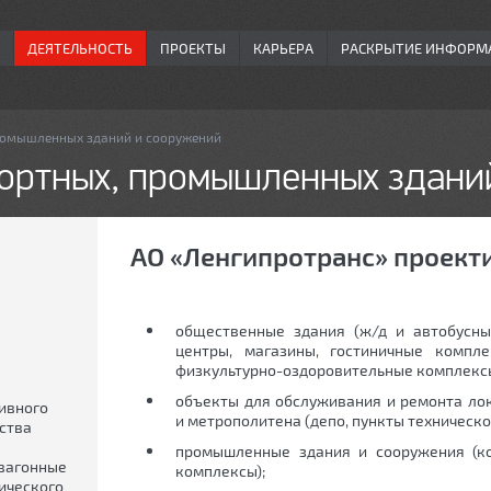
ДЕЯТЕЛЬНОСТЬ
ПРОЕКТЫ
КАРЬЕРА
РАСКРЫТИЕ ИНФОРМ
ромышленных зданий и сооружений
ортных, промышленных здани
АО «Ленгипротранс» проекти
общественные здания (ж/д и автобусны
центры, магазины, гостиничные компл
физкультурно-оздоровительные комплексы,
объекты для обслуживания и ремонта лок
ивного
и метрополитена (депо, пункты техническо
йства
промышленные здания и сооружения (ко
 вагонные
комплексы);
нического