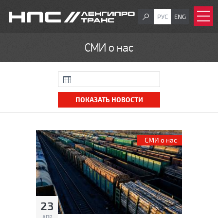
РУС
ENG
СМИ о нас
СМИ о нас
23
АПР