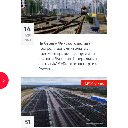
14
АПР
2021
На берегу Финского залива
построят дополнительные
приемоотправочные пути для
станции Лужская-Генеральная —
статья ФАУ «Главгосэкспертиза
России»
СМИ о нас
31