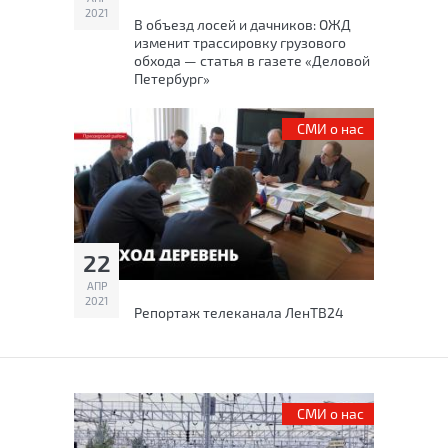
2021
В объезд лосей и дачников: ОЖД
изменит трассировку грузового
обхода — статья в газете «Деловой
Петербург»
СМИ о нас
22
АПР
2021
Репортаж телеканала ЛенТВ24
СМИ о нас