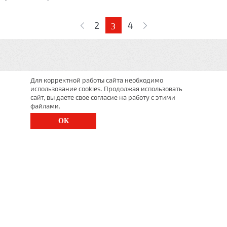
Страницы
2
4
3
Для корректной работы сайта необходимо
использование cookies. Продолжая использовать
сайт, вы даете свое согласие на работу с этими
файлами.
ОК
г. Санкт-Петербург, Московский просп., д. 143
8 (812) 200-1520
1520@lgt.ru
© 2026 Все права
защищены
undefined