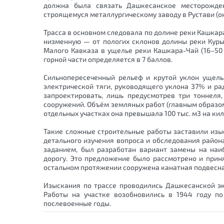
должна была связать Дашкесанское месторожде
строящемуся металлургическому заводу в Рустави (ок
Трасса в основном следовала по долине реки Кашкара
низменную — от пологих склонов долины реки Куры 
Малого Кавказа в ущелье реки Кашкара-Чай (16–50 
горной части определяется в 7 баллов.
Сильнопересеченный рельеф и крутой уклон ущель
электрической тяги, руководящего уклона 37% и ра
запроектировать, лишь предусмотрев три тоннеля
сооружений. Объём земляных работ (главным образом
отдельных участках она превышала 100 тыс. м3 на ки
Такие сложные строительные работы заставили изы
детального изучения вопроса и обследования район
заданием, был разработан вариант замены на наи
дорогу. Это предложение было рассмотрено и приня
остальном протяжении сооружена канатная подвесна
Изыскания по трассе проводились Дашкесанской эк
Работы на участке возобновились в 1944 году по
послевоенные годы.