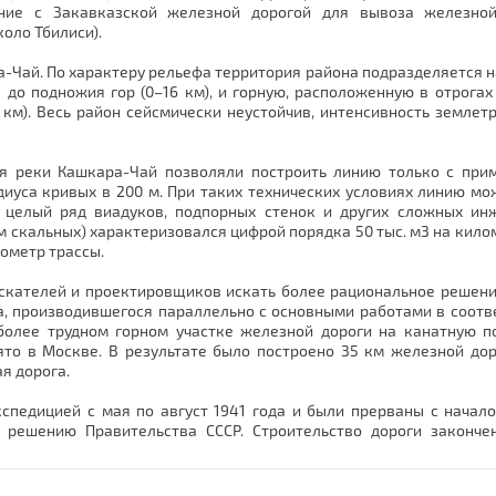
ние с Закавказской железной дорогой для вывоза железно
оло Тбилиси).
-Чай. По характеру рельефа территория района подразделяется на
до подножия гор (0–16 км), и горную, расположенную в отрогах
км). Весь район сейсмически неустойчив, интенсивность землет
я реки Кашкара-Чай позволяли построить линию только с при
диуса кривых в 200 м. При таких технических условиях линию м
, целый ряд виадуков, подпорных стенок и других сложных ин
 скальных) характеризовался цифрой порядка 50 тыс. м3 на килом
лометр трассы.
скателей и проектировщиков искать более рациональное решени
а, производившегося параллельно с основными работами в соотв
более трудном горном участке железной дороги на канатную п
то в Москве. В результате было построено 35 км железной дор
я дорога.
спедицией с мая по август 1941 года и были прерваны с начал
 решению Правительства СССР. Строительство дороги законче