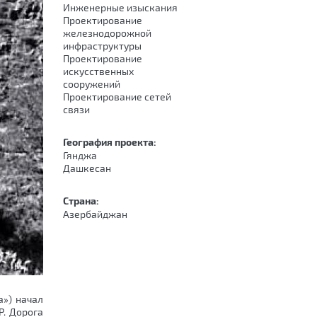
Инженерные изыскания
Проектирование
железнодорожной
инфраструктуры
Проектирование
искусственных
сооружений
Проектирование сетей
связи
География проекта:
Гянджа
Дашкесан
Страна:
Азербайджан
а») начал
. Дорога