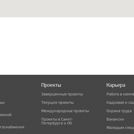
Проекты
Карьера
Завершенные проекты
Работа в комп
ных
Текущие проекты
Кадровая и со
Международные проекты
Охрана труда
рожной
Проекты в Санкт-
Вакансии
Петербурге и ЛО
ргоснабжения
Молодым спец