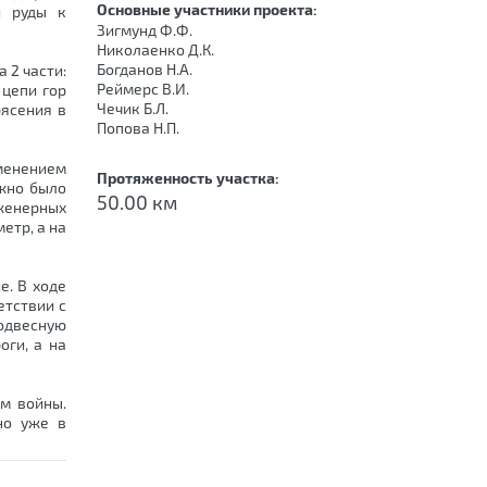
Основные участники проекта:
й руды к
Зигмунд Ф.Ф.
Николаенко Д.К.
Богданов Н.А.
 2 части:
Реймерс В.И.
 цепи гор
Чечик Б.Л.
рясения в
Попова Н.П.
менением
Протяженность участка:
ожно было
50.00 км
женерных
етр, а на
е. В ходе
етствии с
одвесную
оги, а на
ом войны.
но уже в