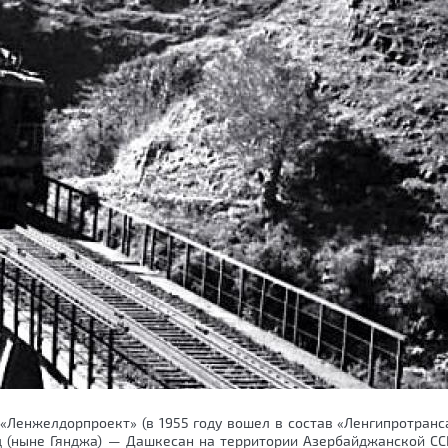
«Ленжелдорпроект» (в 1955 году вошел в состав «Ленгипротранс
 (ныне Гянджа) — Дашкесан на территории Азербайджанской ССР