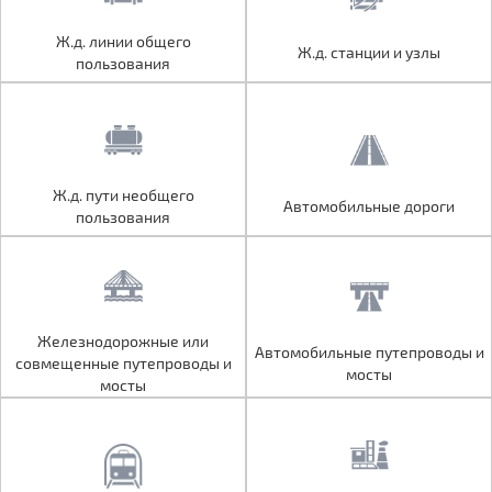
Ж.д. линии общего
Ж.д. линии общего
Ж.д. станции и узлы
Ж.д. станции и узлы
пользования
пользования
Ж.д. пути необщего
Ж.д. пути необщего
Автомобильные дороги
Автомобильные дороги
пользования
пользования
Железнодорожные или
Железнодорожные или
Автомобильные путепроводы и
Автомобильные путепроводы и
совмещенные путепроводы и
совмещенные путепроводы и
мосты
мосты
мосты
мосты