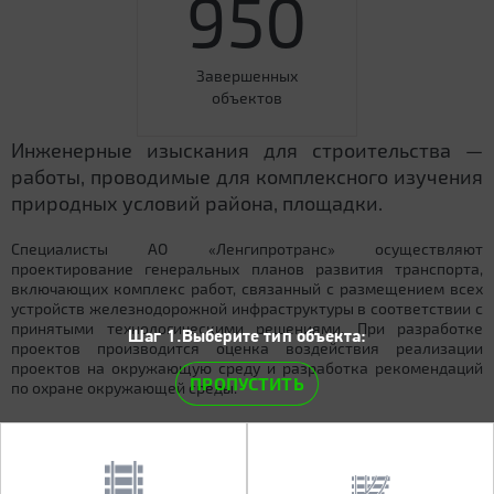
950
Завершенных
объектов
Инженерные изыскания для строительства —
работы, проводимые для комплексного изучения
природных условий района, площадки.
Специалисты АО «Ленгипротранс» осуществляют
проектирование генеральных планов развития транспорта,
включающих комплекс работ, связанный с размещением всех
устройств железнодорожной инфраструктуры в соответствии с
принятыми технологическими решениями. При разработке
Шаг 1.Выберите тип объекта:
проектов производится оценка воздействия реализации
проектов на окружающую среду и разработка рекомендаций
ПРОПУСТИТЬ
по охране окружающей среды.