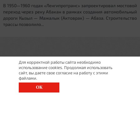
В 1950—1960 годах «Ленгипротранс» запроектировал мостовой
переход через реку Абакан в рамках создания автомобильный
дороги Кызыл — Мажалык (Актоврак) — Абаза. Строительство
трассы позволило...
Для корректной работы сайта необходимо
использование cookies. Продолжая использовать
сайт, вы даете свое согласие на работу с этими
файлами.
ОК
г. Санкт-Петербург, Московский просп., д. 143
8 (812) 200-1520
1520@lgt.ru
© 2026 Все права