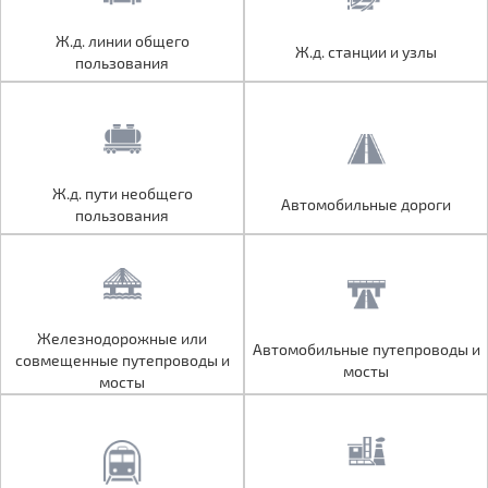
Ж.д. линии общего
Ж.д. линии общего
Ж.д. станции и узлы
Ж.д. станции и узлы
пользования
пользования
Ж.д. пути необщего
Ж.д. пути необщего
Автомобильные дороги
Автомобильные дороги
пользования
пользования
Железнодорожные или
Железнодорожные или
Автомобильные путепроводы и
Автомобильные путепроводы и
совмещенные путепроводы и
совмещенные путепроводы и
мосты
мосты
мосты
мосты