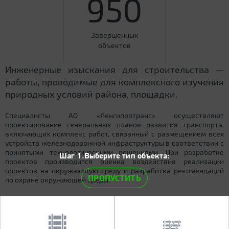
950
Завершенных
объектов
Инженерные изыскания для строительства —
работы, проводимые для комплексного изучения
природных условий района, площадки.
Специалисты АО «Ленгипротранс» осуществляют
проектирование генеральных планов развития транспорта,
включающих комплекс работ, связанный с размещением всех
устройств железнодорожной инфраструктуры в соответствии с
принятыми технологическими решениями. При разработке
Шаг 1.Выберите тип объекта:
проектов производится оценка воздействия реализации
проектов на окружающую среду и разработка рекомендаций
ПРОПУСТИТЬ
по охране окружающей среды.