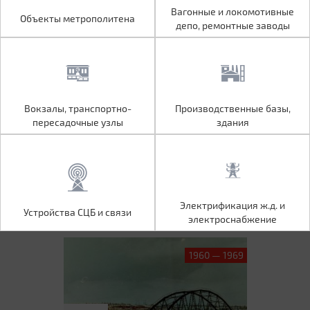
Объекты метрополитена
Вагонные и локомотивные
Вагонные и локомотивные
Объекты метрополитена
депо, ремонтные заводы
депо, ремонтные заводы
Вокзалы, транспортно-
Производственные базы,
Вокзалы, транспортно-
Производственные базы,
пересадочные узлы
здания
пересадочные узлы
здания
Устройства СЦБ и связи
Электрификация ж.д. и
Электрификация ж.д. и
Устройства СЦБ и связи
электроснабжение
электроснабжение
1960 — 1969