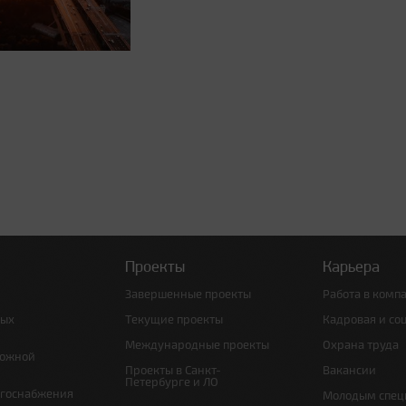
Проекты
Карьера
Завершенные проекты
Работа в комп
ных
Текущие проекты
Кадровая и со
Международные проекты
Охрана труда
рожной
Проекты в Санкт-
Вакансии
Петербурге и ЛО
ргоснабжения
Молодым спец