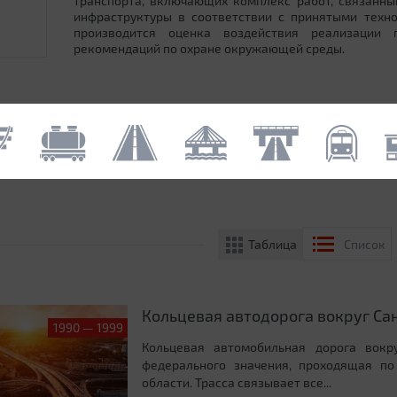
транспорта, включающих комплекс работ, связанн
инфраструктуры в соответствии с принятыми техн
производится оценка воздействия реализации
рекомендаций по охране окружающей среды.
Таблица
Список
Кольцевая автодорога вокруг Са
1990 — 1999
Кольцевая автомобильная дорога вокру
федерального значения, проходящая по
области. Трасса связывает все...