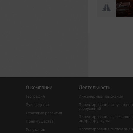
О компании
Деятельность
География
Инженерные изыскания
Руководство
Проектирование искусствен
сооружений
Стратегия развития
Проектирование железнодо
инфраструктуры
Преимущества
Проектирование систем эне
Репутация