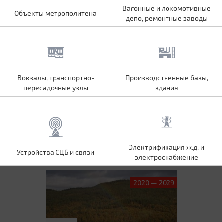
Объекты метрополитена
Вагонные и локомотивные
Вагонные и локомотивные
Объекты метрополитена
депо, ремонтные заводы
депо, ремонтные заводы
Вокзалы, транспортно-
Производственные базы,
Вокзалы, транспортно-
Производственные базы,
пересадочные узлы
здания
пересадочные узлы
здания
Устройства СЦБ и связи
Электрификация ж.д. и
Электрификация ж.д. и
Устройства СЦБ и связи
электроснабжение
электроснабжение
2020 — 2029