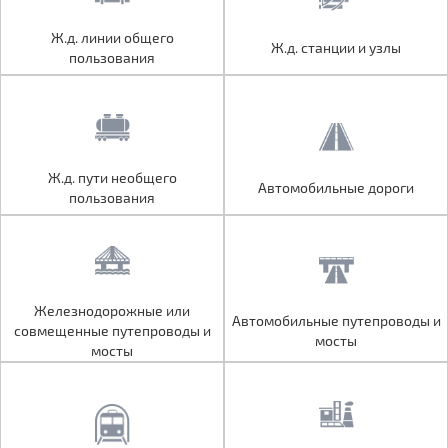
Ж.д. линии общего
Ж.д. линии общего
Ж.д. станции и узлы
Ж.д. станции и узлы
пользования
пользования
Ж.д. пути необщего
Ж.д. пути необщего
Автомобильные дороги
Автомобильные дороги
пользования
пользования
Железнодорожные или
Железнодорожные или
Автомобильные путепроводы и
Автомобильные путепроводы и
совмещенные путепроводы и
совмещенные путепроводы и
мосты
мосты
мосты
мосты