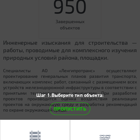
950
Завершенных
объектов
Инженерные изыскания для строительства —
работы, проводимые для комплексного изучения
природных условий района, площадки.
Специалисты АО «Ленгипротранс» осуществляют
проектирование генеральных планов развития транспорта,
включающих комплекс работ, связанный с размещением всех
устройств железнодорожной инфраструктуры в соответствии с
принятыми технологическими решениями. При разработке
Шаг 1.Выберите тип объекта:
проектов производится оценка воздействия реализации
проектов на окружающую среду и разработка рекомендаций
ПРОПУСТИТЬ
по охране окружающей среды.