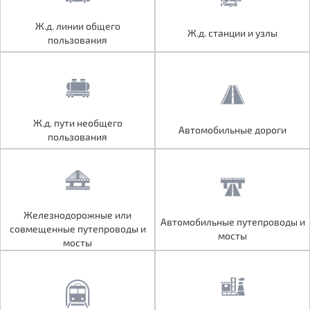
Ж.д. линии общего
Ж.д. линии общего
Ж.д. станции и узлы
Ж.д. станции и узлы
пользования
пользования
Ж.д. пути необщего
Ж.д. пути необщего
Автомобильные дороги
Автомобильные дороги
пользования
пользования
Железнодорожные или
Железнодорожные или
Автомобильные путепроводы и
Автомобильные путепроводы и
совмещенные путепроводы и
совмещенные путепроводы и
мосты
мосты
мосты
мосты