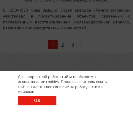
В 1950–1970 годы бывший Отдел заводов «Ленгипротранса»
участвовал в проектирование объектов, связанных с
послевоенным восстановлением железнодорожной отрасли,
развитием производственных мощностей...
Страницы
2
3
1
Для корректной работы сайта необходимо
использование cookies. Продолжая использовать
сайт, вы даете свое согласие на работу с этими
файлами.
ОК
г. Санкт-Петербург, Московский просп., д. 143