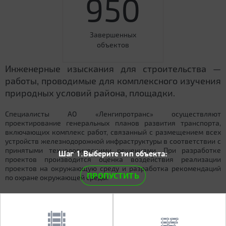
950
Завершенных
объектов
Инженерные изыскания для строительства —
работы, проводимые для комплексного изучения
природных условий района, площадки.
Специалисты АО «Ленгипротранс» осуществляют
проектирование генеральных планов развития транспорта,
включающих комплекс работ, связанный с размещением всех
устройств железнодорожной инфраструктуры в соответствии с
принятыми технологическими решениями. При разработке
Шаг 1.Выберите тип объекта:
проектов производится оценка воздействия реализации
проектов на окружающую среду и разработка рекомендаций
ПРОПУСТИТЬ
по охране окружающей среды.