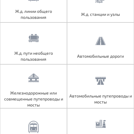
Ж.д. линии общего
Ж.д. линии общего
Ж.д. станции и узлы
Ж.д. станции и узлы
пользования
пользования
Ж.д. пути необщего
Ж.д. пути необщего
Автомобильные дороги
Автомобильные дороги
пользования
пользования
Железнодорожные или
Железнодорожные или
Автомобильные путепроводы и
Автомобильные путепроводы и
совмещенные путепроводы и
совмещенные путепроводы и
мосты
мосты
мосты
мосты