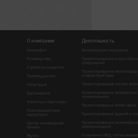
О компании
Деятельность
География
Инженерные изыскания
Руководство
Проектирование искусствен
сооружений
Стратегия развития
Проектирование железнодо
инфраструктуры
Преимущества
Проектирование систем эне
Репутация
Проектирование автоматики
Достижения
телемеханики
Клиенты и партнеры
Проектирование сетей связи
Противодействие
Проектирование зданий и с
коррупции
Проектирование инженерны
Центр инженерной
коммуникаций
печати
Получение ИРД, согласовани
Музей