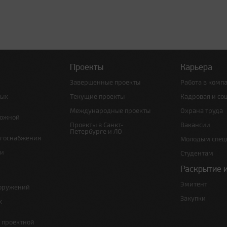
Проекты
Карьера
Завершенные проекты
Работа в комп
ных
Текущие проекты
Кадровая и со
Международные проекты
Охрана труда
рожной
Проекты в Санкт-
Вакансии
Петербурге и ЛО
ргоснабжения
Молодым спец
 и
Студентам
Раскрытие 
Эмитент
ооружений
Закупки
х
е проектной