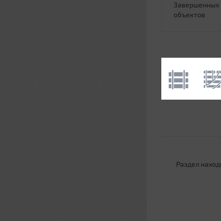
Завершенных
объектов
Раздел наход