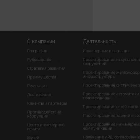
О компании
Деятельность
География
Инженерные изыскания
Руководство
Проектирование искусствен
сооружений
Стратегия развития
Проектирование железнодо
инфраструктуры
Преимущества
Проектирование систем эне
Репутация
Проектирование автоматики
Достижения
телемеханики
Клиенты и партнеры
Проектирование сетей связи
Противодействие
Проектирование зданий и с
коррупции
Проектирование инженерны
Центр инженерной
коммуникаций
печати
Получение ИРД, согласовани
Музей