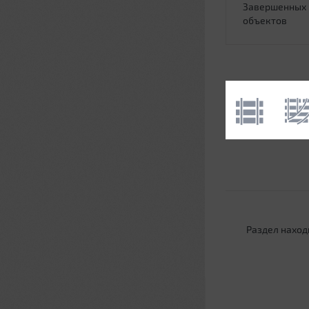
Завершенных
объектов
Раздел наход