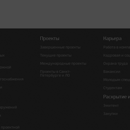
Проекты
Карьера
Завершенные проекты
Работа в комп
ных
Текущие проекты
Кадровая и со
Международные проекты
Охрана труда
рожной
Проекты в Санкт-
Вакансии
Петербурге и ЛО
ргоснабжения
Молодым спец
 и
Студентам
Раскрытие 
Эмитент
ооружений
Закупки
х
е проектной