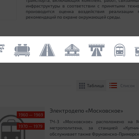
транспорта, включающих комплекс работ, связанн
инфраструктуры в соответствии с принятыми техн
производится оценка воздействия реализации
рекомендаций по охране окружающей среды.
Таблица
Список
Электродепо «Московское»
1960 — 1969
ТЧ-3 «Московское» расположено на Мо
1970 — 1979
метрополитена, за станцией «Купчи
обслуживает также Фрунзенско-Приморску