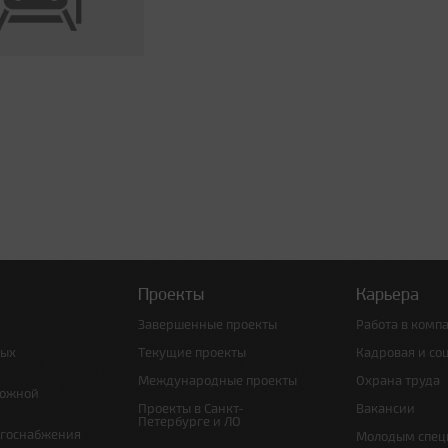
Проекты
Карьера
Завершенные проекты
Работа в комп
ных
Текущие проекты
Кадровая и со
Международные проекты
Охрана труда
рожной
Проекты в Санкт-
Вакансии
Петербурге и ЛО
ргоснабжения
Молодым спец