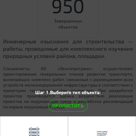
950
Завершенных
объектов
Инженерные изыскания для строительства —
работы, проводимые для комплексного изучения
природных условий района, площадки.
Специалисты АО «Ленгипротранс» осуществляют
проектирование генеральных планов развития транспорта,
включающих комплекс работ, связанный с размещением всех
устройств железнодорожной инфраструктуры в соответствии с
принятыми технологическими решениями. При разработке
Шаг 1.Выберите тип объекта:
проектов производится оценка воздействия реализации
проектов на окружающую среду и разработка рекомендаций
ПРОПУСТИТЬ
по охране окружающей среды.