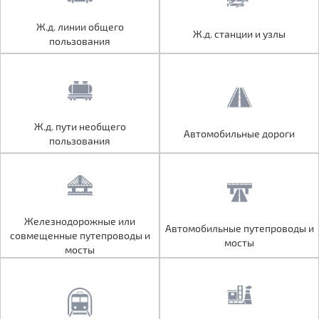
Ж.д. линии общего
Ж.д. линии общего
Ж.д. станции и узлы
Ж.д. станции и узлы
пользования
пользования
Ж.д. пути необщего
Ж.д. пути необщего
Автомобильные дороги
Автомобильные дороги
пользования
пользования
Железнодорожные или
Железнодорожные или
Автомобильные путепроводы и
Автомобильные путепроводы и
совмещенные путепроводы и
совмещенные путепроводы и
мосты
мосты
мосты
мосты