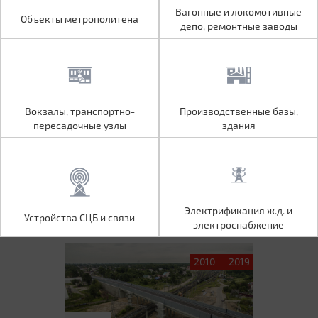
Объекты метрополитена
Вагонные и локомотивные
Вагонные и локомотивные
Объекты метрополитена
депо, ремонтные заводы
депо, ремонтные заводы
Вокзалы, транспортно-
Производственные базы,
Вокзалы, транспортно-
Производственные базы,
пересадочные узлы
здания
пересадочные узлы
здания
Устройства СЦБ и связи
Электрификация ж.д. и
Электрификация ж.д. и
Устройства СЦБ и связи
электроснабжение
электроснабжение
2010 — 2019